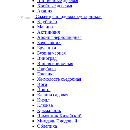
Лиственные деревья
Хвойные деревья
Акация
Саженцы плодовых кустарников
Клубника
Малина
Актинидия
Арония черноплодная
Боярышник
Брусника
Бузина черная
Виноград
Вишня войлочная
Голубика
Ежевика
Жимолость съедобная
Ирга
Йошта
Калина садовая
Кизил
Клюква
Крыжовник
Лимонник Китайский
Миндаль Плодовый
Облепиха