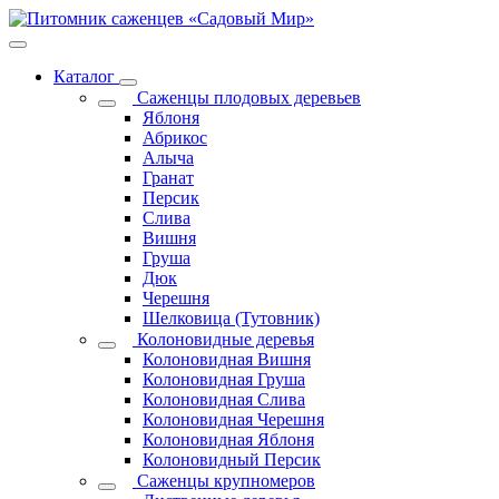
Каталог
Саженцы плодовых деревьев
Яблоня
Абрикос
Алыча
Гранат
Персик
Слива
Вишня
Груша
Дюк
Черешня
Шелковица (Тутовник)
Колоновидные деревья
Колоновидная Вишня
Колоновидная Груша
Колоновидная Слива
Колоновидная Черешня
Колоновидная Яблоня
Колоновидный Персик
Саженцы крупномеров