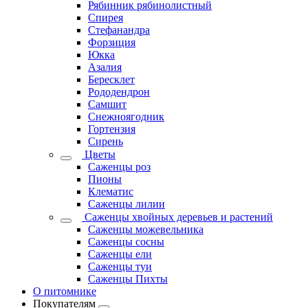
Рябинник рябинолистный
Спирея
Стефанандра
Форзиция
Юкка
Азалия
Бересклет
Рододендрон
Самшит
Снежноягодник
Гортензия
Сирень
Цветы
Саженцы роз
Пионы
Клематис
Саженцы лилии
Саженцы хвойных деревьев и растений
Саженцы можевельника
Саженцы сосны
Саженцы ели
Саженцы туи
Саженцы Пихты
О питомнике
Покупателям