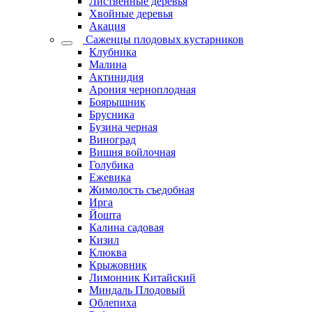
Лиственные деревья
Хвойные деревья
Акация
Саженцы плодовых кустарников
Клубника
Малина
Актинидия
Арония черноплодная
Боярышник
Брусника
Бузина черная
Виноград
Вишня войлочная
Голубика
Ежевика
Жимолость съедобная
Ирга
Йошта
Калина садовая
Кизил
Клюква
Крыжовник
Лимонник Китайский
Миндаль Плодовый
Облепиха