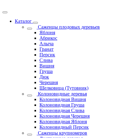
Каталог
Саженцы плодовых деревьев
Яблоня
Абрикос
Алыча
Гранат
Персик
Слива
Вишня
Груша
Дюк
Черешня
Шелковица (Тутовник)
Колоновидные деревья
Колоновидная Вишня
Колоновидная Груша
Колоновидная Слива
Колоновидная Черешня
Колоновидная Яблоня
Колоновидный Персик
Саженцы крупномеров