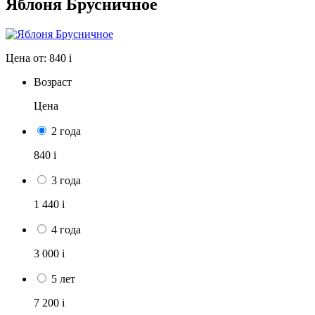
Яблоня Брусничное
Цена от:
840
i
Возраст
Цена
2 года
840
i
3 года
1 440
i
4 года
3 000
i
5 лет
7 200
i