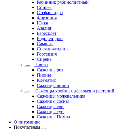
Рябинник рябинолистный
Спирея
Стефанандра
Форзиция
Юкка
Азалия
Бересклет
Рододендрон
Самшит
Снежноягодник
Гортензия
Сирень
Цветы
Саженцы роз
Пионы
Клематис
Саженцы лилии
Саженцы хвойных деревьев и растений
Саженцы можевельника
Саженцы сосны
Саженцы ели
Саженцы туи
Саженцы Пихты
О питомнике
Покупателям