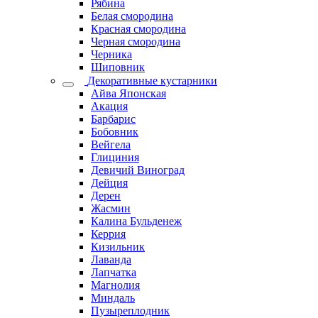
Рябина
Белая смородина
Красная смородина
Черная смородина
Черника
Шиповник
Декоративные кустарники
Айва Японская
Акация
Барбарис
Бобовник
Вейгела
Глициния
Девичий Виноград
Дейция
Дерен
Жасмин
Калина Бульденеж
Керрия
Кизильник
Лаванда
Лапчатка
Магнолия
Миндаль
Пузыреплодник