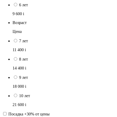
6 лет
9 600
i
Возраст
Цена
7 лет
11 400
i
8 лет
14 400
i
9 лет
18 000
i
10 лет
21 600
i
Посадка +30% от цены