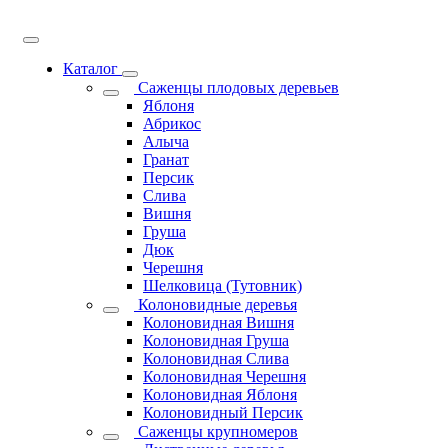
Каталог
Саженцы плодовых деревьев
Яблоня
Абрикос
Алыча
Гранат
Персик
Слива
Вишня
Груша
Дюк
Черешня
Шелковица (Тутовник)
Колоновидные деревья
Колоновидная Вишня
Колоновидная Груша
Колоновидная Слива
Колоновидная Черешня
Колоновидная Яблоня
Колоновидный Персик
Саженцы крупномеров