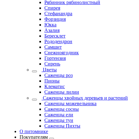
Рябинник рябинолистный
Спирея
Стефанандра
Форзиция
Юкка
Азалия
Бересклет
Рододендрон
Самшит
Снежноягодник
Гортензия
Сирень
Цветы
Саженцы роз
Пионы
Клематис
Саженцы лилии
Саженцы хвойных деревьев и растений
Саженцы можевельника
Саженцы сосны
Саженцы ели
Саженцы туи
Саженцы Пихты
О питомнике
Покупателям