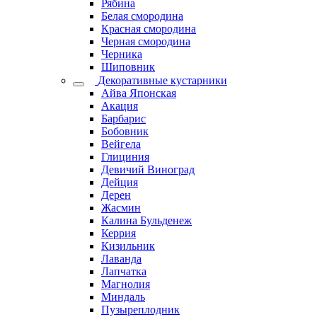
Рябина
Белая смородина
Красная смородина
Черная смородина
Черника
Шиповник
Декоративные кустарники
Айва Японская
Акация
Барбарис
Бобовник
Вейгела
Глициния
Девичий Виноград
Дейция
Дерен
Жасмин
Калина Бульденеж
Керрия
Кизильник
Лаванда
Лапчатка
Магнолия
Миндаль
Пузыреплодник