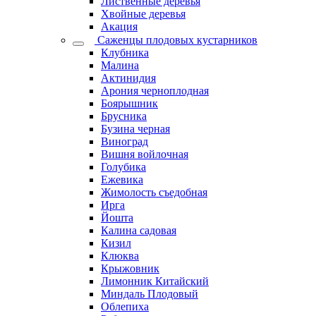
Лиственные деревья
Хвойные деревья
Акация
Саженцы плодовых кустарников
Клубника
Малина
Актинидия
Арония черноплодная
Боярышник
Брусника
Бузина черная
Виноград
Вишня войлочная
Голубика
Ежевика
Жимолость съедобная
Ирга
Йошта
Калина садовая
Кизил
Клюква
Крыжовник
Лимонник Китайский
Миндаль Плодовый
Облепиха