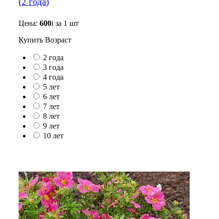
(
2 года
)
Цена:
600
i
за 1 шт
Купить
Возраст
2 года
3 года
4 года
5 лет
6 лет
7 лет
8 лет
9 лет
10 лет