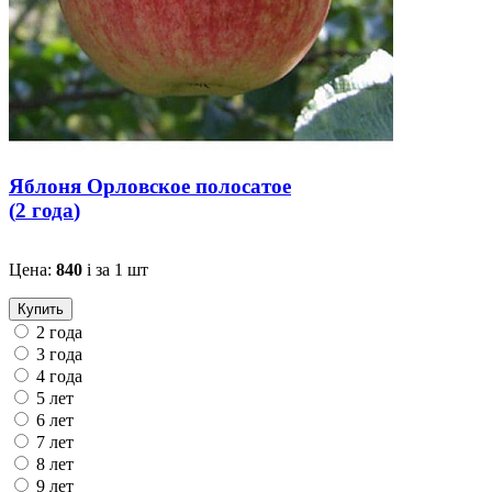
Яблоня Орловское полосатое
(
2 года
)
Цена:
840
i
за 1 шт
Купить
2 года
3 года
4 года
5 лет
6 лет
7 лет
8 лет
9 лет