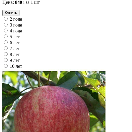
Цена:
840
i
за 1 шт
Купить
2 года
3 года
4 года
5 лет
6 лет
7 лет
8 лет
9 лет
10 лет