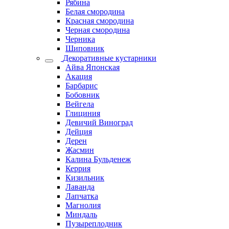
Рябина
Белая смородина
Красная смородина
Черная смородина
Черника
Шиповник
Декоративные кустарники
Айва Японская
Акация
Барбарис
Бобовник
Вейгела
Глициния
Девичий Виноград
Дейция
Дерен
Жасмин
Калина Бульденеж
Керрия
Кизильник
Лаванда
Лапчатка
Магнолия
Миндаль
Пузыреплодник