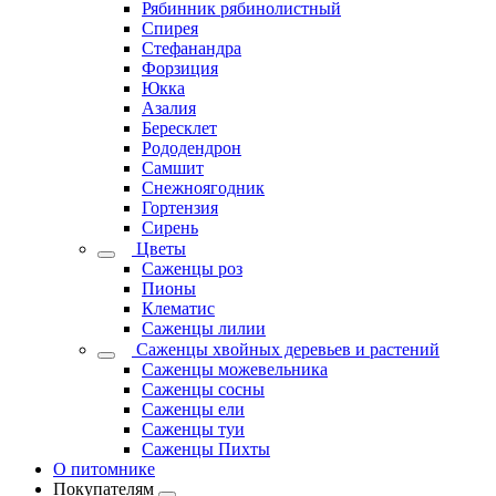
Рябинник рябинолистный
Спирея
Стефанандра
Форзиция
Юкка
Азалия
Бересклет
Рододендрон
Самшит
Снежноягодник
Гортензия
Сирень
Цветы
Саженцы роз
Пионы
Клематис
Саженцы лилии
Саженцы хвойных деревьев и растений
Саженцы можевельника
Саженцы сосны
Саженцы ели
Саженцы туи
Саженцы Пихты
О питомнике
Покупателям