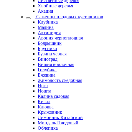
Лиственные деревья
Хвойные деревья
Акация
Саженцы плодовых кустарников
Клубника
Малина
Актинидия
Арония черноплодная
Боярышник
Брусника
Бузина черная
Виноград
Вишня войлочная
Голубика
Ежевика
Жимолость съедобная
Ирга
Йошта
Калина садовая
Кизил
Клюква
Крыжовник
Лимонник Китайский
Миндаль Плодовый
Облепиха