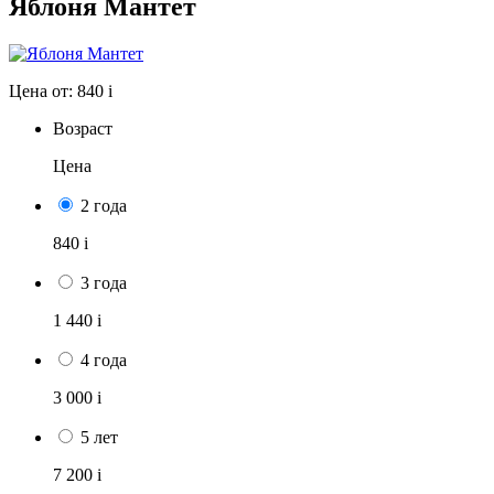
Яблоня Мантет
Цена от:
840
i
Возраст
Цена
2 года
840
i
3 года
1 440
i
4 года
3 000
i
5 лет
7 200
i