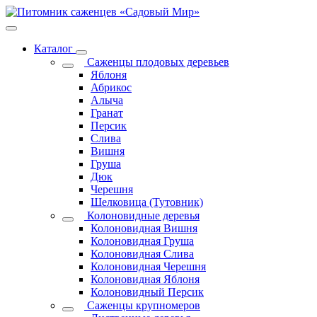
Каталог
Саженцы плодовых деревьев
Яблоня
Абрикос
Алыча
Гранат
Персик
Слива
Вишня
Груша
Дюк
Черешня
Шелковица (Тутовник)
Колоновидные деревья
Колоновидная Вишня
Колоновидная Груша
Колоновидная Слива
Колоновидная Черешня
Колоновидная Яблоня
Колоновидный Персик
Саженцы крупномеров