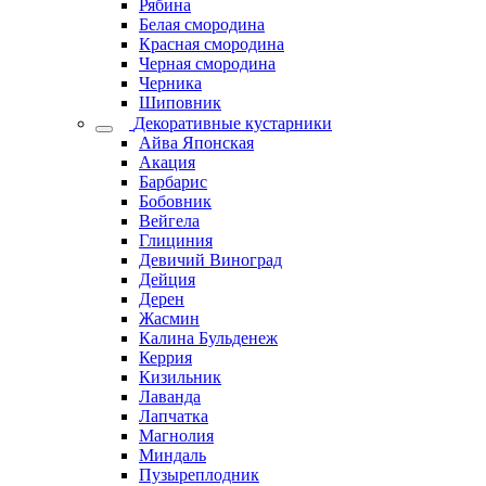
Рябина
Белая смородина
Красная смородина
Черная смородина
Черника
Шиповник
Декоративные кустарники
Айва Японская
Акация
Барбарис
Бобовник
Вейгела
Глициния
Девичий Виноград
Дейция
Дерен
Жасмин
Калина Бульденеж
Керрия
Кизильник
Лаванда
Лапчатка
Магнолия
Миндаль
Пузыреплодник