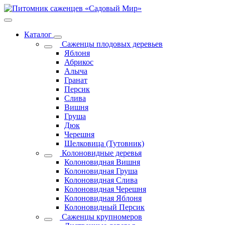
Каталог
Саженцы плодовых деревьев
Яблоня
Абрикос
Алыча
Гранат
Персик
Слива
Вишня
Груша
Дюк
Черешня
Шелковица (Тутовник)
Колоновидные деревья
Колоновидная Вишня
Колоновидная Груша
Колоновидная Слива
Колоновидная Черешня
Колоновидная Яблоня
Колоновидный Персик
Саженцы крупномеров