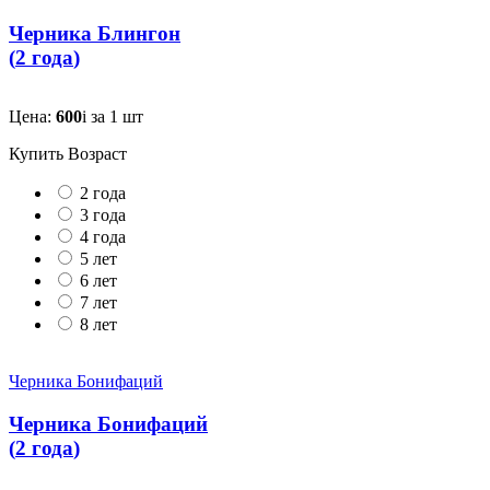
Черника Блингон
(
2 года
)
Цена:
600
i
за 1 шт
Купить
Возраст
2 года
3 года
4 года
5 лет
6 лет
7 лет
8 лет
Черника Бонифаций
Черника Бонифаций
(
2 года
)