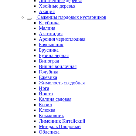
Лиственные деревья
Хвойные деревья
Акация
Саженцы плодовых кустарников
Клубника
Малина
Актинидия
Арония черноплодная
Боярышник
Брусника
Бузина черная
Виноград
Вишня войлочная
Голубика
Ежевика
Жимолость съедобная
Ирга
Йошта
Калина садовая
Кизил
Клюква
Крыжовник
Лимонник Китайский
Миндаль Плодовый
Облепиха