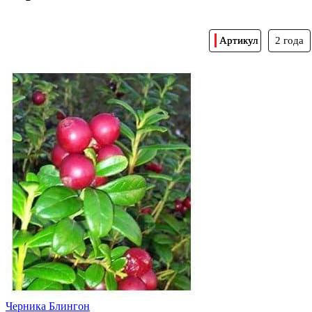
Артикул
2 года
Черника Блингон