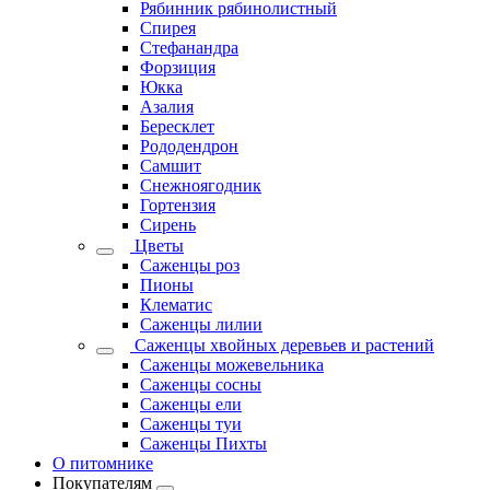
Рябинник рябинолистный
Спирея
Стефанандра
Форзиция
Юкка
Азалия
Бересклет
Рододендрон
Самшит
Снежноягодник
Гортензия
Сирень
Цветы
Саженцы роз
Пионы
Клематис
Саженцы лилии
Саженцы хвойных деревьев и растений
Саженцы можевельника
Саженцы сосны
Саженцы ели
Саженцы туи
Саженцы Пихты
О питомнике
Покупателям