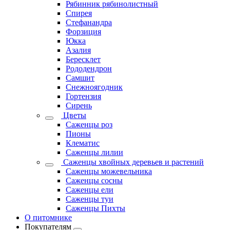
Рябинник рябинолистный
Спирея
Стефанандра
Форзиция
Юкка
Азалия
Бересклет
Рододендрон
Самшит
Снежноягодник
Гортензия
Сирень
Цветы
Саженцы роз
Пионы
Клематис
Саженцы лилии
Саженцы хвойных деревьев и растений
Саженцы можевельника
Саженцы сосны
Саженцы ели
Саженцы туи
Саженцы Пихты
О питомнике
Покупателям