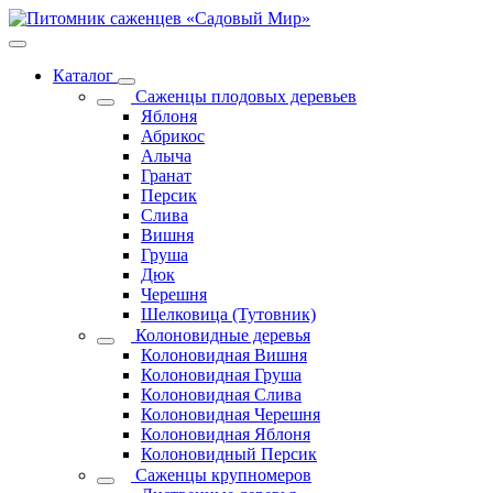
Каталог
Саженцы плодовых деревьев
Яблоня
Абрикос
Алыча
Гранат
Персик
Слива
Вишня
Груша
Дюк
Черешня
Шелковица (Тутовник)
Колоновидные деревья
Колоновидная Вишня
Колоновидная Груша
Колоновидная Слива
Колоновидная Черешня
Колоновидная Яблоня
Колоновидный Персик
Саженцы крупномеров