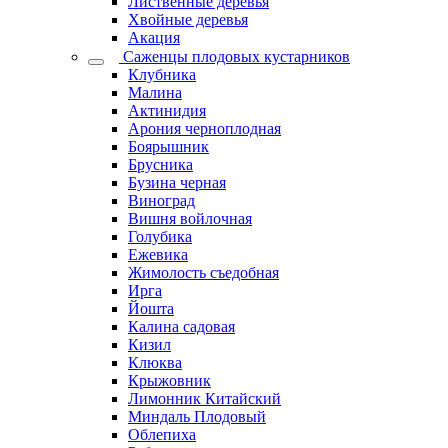
Лиственные деревья
Хвойные деревья
Акация
Саженцы плодовых кустарников
Клубника
Малина
Актинидия
Арония черноплодная
Боярышник
Брусника
Бузина черная
Виноград
Вишня войлочная
Голубика
Ежевика
Жимолость съедобная
Ирга
Йошта
Калина садовая
Кизил
Клюква
Крыжовник
Лимонник Китайский
Миндаль Плодовый
Облепиха