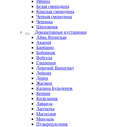
Рябина
Белая смородина
Красная смородина
Черная смородина
Черника
Шиповник
Декоративные кустарники
Айва Японская
Акация
Барбарис
Бобовник
Вейгела
Глициния
Девичий Виноград
Дейция
Дерен
Жасмин
Калина Бульденеж
Керрия
Кизильник
Лаванда
Лапчатка
Магнолия
Миндаль
Пузыреплодник