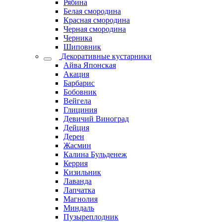
Рябина
Белая смородина
Красная смородина
Черная смородина
Черника
Шиповник
Декоративные кустарники
Айва Японская
Акация
Барбарис
Бобовник
Вейгела
Глициния
Девичий Виноград
Дейция
Дерен
Жасмин
Калина Бульденеж
Керрия
Кизильник
Лаванда
Лапчатка
Магнолия
Миндаль
Пузыреплодник