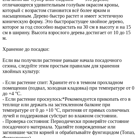
отличающееся удивительным голубым окрасом кроны,
который с возрастом становится всё более ярким и
насыщенным. Дерево быстро растет и имеет эстетичную
коническую форму. Это быстрорастущее хвойное дерево,
которое за год способно вырастать на 30 см в высоту и на 15
см в ширину. Высота взрослого дерева достигает от 10 до 15
м.
Хранение до посадки:
Если вы получили растение раньше начала посадочного
сезона, следуйте этим простым правилам для хранения
хвойных культур:
- Если растение спит: Храните его в темном прохладном
помещении (подвал, холодная кладовка) при температуре от 0
до +4 °С.
- Если растение проснулось:*Рекомендуется прикопать его в
теплице или держать на застекленном балконе при
температуре от 0 до +10 °С, притеняя от прямых солнечных
лучей и поддерживая субстрат во влажном состоянии.
- Проверка состояния: Периодически проверяйте состояние
посадочного материала. Удаляйте поврежденные или
загнившие части корней и обрабатывайте фунгицидом (Топаз,
Фитоспорин).