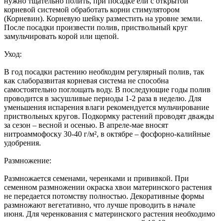
нужно тщательно полить, при посадке ели с открытой
корневой системой обработать корни стимулятором
(Корневин). Корневую шейку разместить на уровне земли.
После посадки произвести полив, приствольный круг
замульчировать корой или щепой.
Уход:
В год посадки растению необходим регулярный полив, так
как слаборазвитая корневая система не способна
самостоятельно поглощать воду. В последующие годы полив
проводится в засушливые периоды 1-2 раза в неделю. Для
уменьшения испарения влаги рекомендуется мульчирование
приствольных кругов. Подкормку растений проводят дважды
за сезон – весной и осенью. В апреле-мае вносят
нитроаммофоску 30-40 г/м², в октябре – фосфорно-калийные
удобрения.
Размножение:
Размножается семенами, черенками и прививкой. При
семенном размножении окраска хвои материнского растения
не передается потомству полностью. Декоративные формы
размножают вегетативно, что лучше проводить в начале
июня. Для черенкования с материнского растения необходимо