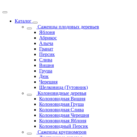
Каталог
Саженцы плодовых деревьев
Яблоня
Абрикос
Алыча
Гранат
Персик
Слива
Вишня
Груша
Дюк
Черешня
Шелковица (Тутовник)
Колоновидные деревья
Колоновидная Вишня
Колоновидная Груша
Колоновидная Слива
Колоновидная Черешня
Колоновидная Яблоня
Колоновидный Персик
Саженцы крупномеров