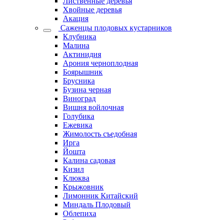
Лиственные деревья
Хвойные деревья
Акация
Саженцы плодовых кустарников
Клубника
Малина
Актинидия
Арония черноплодная
Боярышник
Брусника
Бузина черная
Виноград
Вишня войлочная
Голубика
Ежевика
Жимолость съедобная
Ирга
Йошта
Калина садовая
Кизил
Клюква
Крыжовник
Лимонник Китайский
Миндаль Плодовый
Облепиха