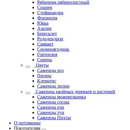
Рябинник рябинолистный
Спирея
Стефанандра
Форзиция
Юкка
Азалия
Бересклет
Рододендрон
Самшит
Снежноягодник
Гортензия
Сирень
Цветы
Саженцы роз
Пионы
Клематис
Саженцы лилии
Саженцы хвойных деревьев и растений
Саженцы можевельника
Саженцы сосны
Саженцы ели
Саженцы туи
Саженцы Пихты
О питомнике
Покупателям