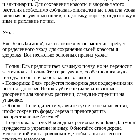
и альпинарии. Для сохранения красоты и здоровья этого
растения необходимо соблюдать определенные правила ухода,
включая регулярный полив, подкормку, обрезку, подготовку к
зиме и рыхление почвы.
Уход:
Ель 'Блю Даймонд', как и любое другое растение, требует
определенного ухода для сохранения своей красоты и
здоровья. Вот несколько основных правил ухода:
- Полив: Ель предпочитает влажную почву, но не переносит
застоя воды. Поливайте ее регулярно, особенно в жаркую
погоду, чтобы почва оставалась влажной.
- Подкормка: Елям требуется подкормка для поддержания их
роста и здоровья. Используйте специализированные
удобрения для хвойных растений, следуя инструкции на
упаковке.
- Обрезка: Периодически удаляйте сухие и больные ветви,
чтобы сохранить форму дерева и предотвратить
распространение болезней.
- Подготовка к зиме: В холодных регионах ели 'Блю Даймонд'
нуждаются в укрытии на зиму. Обмотайте ствол дерева
мешковиной или агроволокном, чтобы защитить его от
грызунов и морозов.