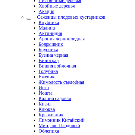
Лиственные деревья
Хвойные деревья
Акация
Саженцы плодовых кустарников
Клубника
Малина
Актинидия
Арония черноплодная
Боярышник
Брусника
Бузина черная
Виноград
Вишня войлочная
Голубика
Ежевика
Жимолость съедобная
Ирга
Йошта
Калина садовая
Кизил
Клюква
Крыжовник
Лимонник Китайский
Миндаль Плодовый
Облепиха