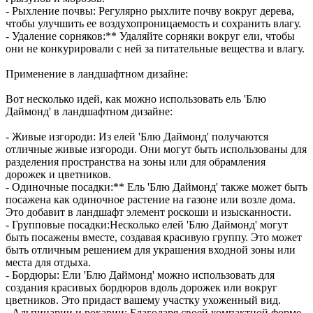
- Рыхление почвы: Регулярно рыхлите почву вокруг дерева,
чтобы улучшить ее воздухопроницаемость и сохранить влагу.
- Удаление сорняков:** Удаляйте сорняки вокруг ели, чтобы
они не конкурировали с ней за питательные вещества и влагу.
Применение в ландшафтном дизайне:
Вот несколько идей, как можно использовать ель 'Блю
Даймонд' в ландшафтном дизайне:
- Живые изгороди: Из елей 'Блю Даймонд' получаются
отличные живые изгороди. Они могут быть использованы для
разделения пространства на зоны или для обрамления
дорожек и цветников.
- Одиночные посадки:** Ель 'Блю Даймонд' также может быть
посажена как одиночное растение на газоне или возле дома.
Это добавит в ландшафт элемент роскоши и изысканности.
- Групповые посадки:Несколько елей 'Блю Даймонд' могут
быть посажены вместе, создавая красивую группу. Это может
быть отличным решением для украшения входной зоны или
места для отдыха.
- Бордюры: Ели 'Блю Даймонд' можно использовать для
создания красивых бордюров вдоль дорожек или вокруг
цветников. Это придаст вашему участку ухоженный вид.
- Альпинарии и рокарии: Благодаря своей компактной форме,