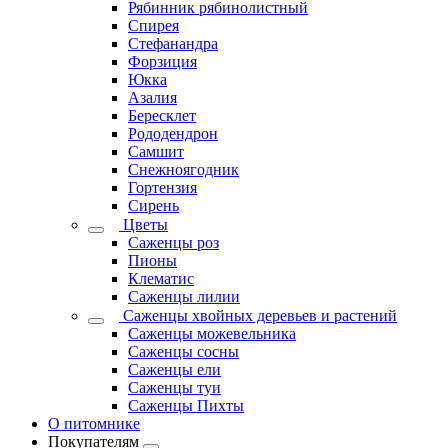
Рябинник рябинолистный
Спирея
Стефанандра
Форзиция
Юкка
Азалия
Бересклет
Рододендрон
Самшит
Снежноягодник
Гортензия
Сирень
Цветы
Саженцы роз
Пионы
Клематис
Саженцы лилии
Саженцы хвойных деревьев и растений
Саженцы можевельника
Саженцы сосны
Саженцы ели
Саженцы туи
Саженцы Пихты
О питомнике
Покупателям