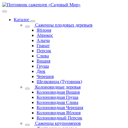
Каталог
Саженцы плодовых деревьев
Яблоня
Абрикос
Алыча
Гранат
Персик
Слива
Вишня
Груша
Дюк
Черешня
Шелковица (Тутовник)
Колоновидные деревья
Колоновидная Вишня
Колоновидная Груша
Колоновидная Слива
Колоновидная Черешня
Колоновидная Яблоня
Колоновидный Персик
Саженцы крупномеров