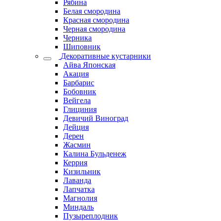
Рябина
Белая смородина
Красная смородина
Черная смородина
Черника
Шиповник
Декоративные кустарники
Айва Японская
Акация
Барбарис
Бобовник
Вейгела
Глициния
Девичий Виноград
Дейция
Дерен
Жасмин
Калина Бульденеж
Керрия
Кизильник
Лаванда
Лапчатка
Магнолия
Миндаль
Пузыреплодник