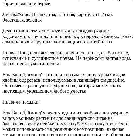
коричневые или бурые.
Листва/Хвоя: Игольчатая, плотная, короткая (1-2 см),
блестящая, зеленая.
Декоративность: Используется для посадки рядом с
водоемами, в группах или одиночку, в парках, хвойных садах,
альпинариях и крупных композициях в контейнерах.
Почва: Предпочитает свежие, дренированные, слабокислые,
супесчаные и суглинистые почвы. Не переносит застоя воды,
засоления и сухости почвы.
Ель 'Блю Даймонд' – это один из самых популярных видов
хвойных деревьев, используемых в ландшафтном дизайне.
Она имеет красивую голубую хвою, которая может стать
настоящим украшением любого участка.
Правила посадки:
Ель 'Блю Даймонд' является одним из наиболее популярных
видов хвойных растений для ландшафтного дизайна
благодаря своему необычному голубому оттенку хвои. Она
может использоваться в различных композициях, включая
живые изгороди, одиночные и групповые посадки, бордюры