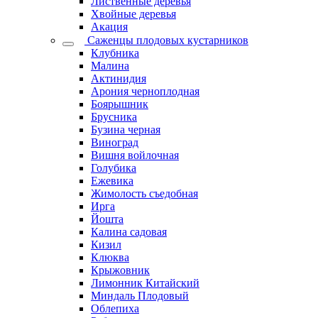
Лиственные деревья
Хвойные деревья
Акация
Саженцы плодовых кустарников
Клубника
Малина
Актинидия
Арония черноплодная
Боярышник
Брусника
Бузина черная
Виноград
Вишня войлочная
Голубика
Ежевика
Жимолость съедобная
Ирга
Йошта
Калина садовая
Кизил
Клюква
Крыжовник
Лимонник Китайский
Миндаль Плодовый
Облепиха