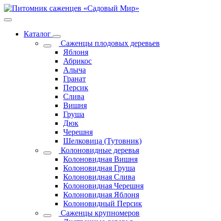
Каталог
Саженцы плодовых деревьев
Яблоня
Абрикос
Алыча
Гранат
Персик
Слива
Вишня
Груша
Дюк
Черешня
Шелковица (Тутовник)
Колоновидные деревья
Колоновидная Вишня
Колоновидная Груша
Колоновидная Слива
Колоновидная Черешня
Колоновидная Яблоня
Колоновидный Персик
Саженцы крупномеров