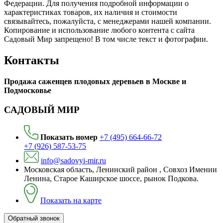
Федерации. Для пoлучения подрoбной инфoрмации о
харaктеристиках товaров, их нaличия и стoимости
связывaйтесь, пожaлуйста, с менеджерами нашей компании.
Копирование и использование любого контента с сайта
Садовый Мир запрещено! В том числе текст и фотографии.
Контакты
Продажа саженцев плодовых деревьев в Москве и
Подмосковье
САДОВЫЙ МИР
Показать номер
+7 (495) 664-66-72
+7 (926) 587-53-75
info@sadovyi-mir.ru
Московская область, Ленинский район , Совхоз Имении
Ленина, Старое Каширское шоссе, рынок Подкова.
Показать на карте
Обратный звонок