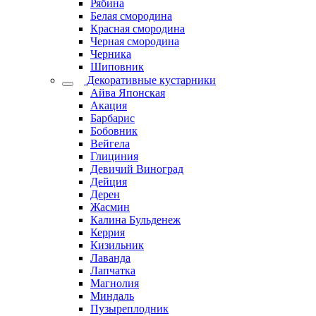
Рябина
Белая смородина
Красная смородина
Черная смородина
Черника
Шиповник
Декоративные кустарники
Айва Японская
Акация
Барбарис
Бобовник
Вейгела
Глициния
Девичий Виноград
Дейция
Дерен
Жасмин
Калина Бульденеж
Керрия
Кизильник
Лаванда
Лапчатка
Магнолия
Миндаль
Пузыреплодник