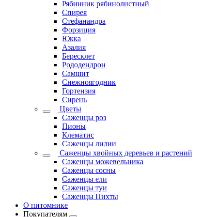
Рябинник рябинолистный
Спирея
Стефанандра
Форзиция
Юкка
Азалия
Бересклет
Рододендрон
Самшит
Снежноягодник
Гортензия
Сирень
Цветы
Саженцы роз
Пионы
Клематис
Саженцы лилии
Саженцы хвойных деревьев и растений
Саженцы можевельника
Саженцы сосны
Саженцы ели
Саженцы туи
Саженцы Пихты
О питомнике
Покупателям