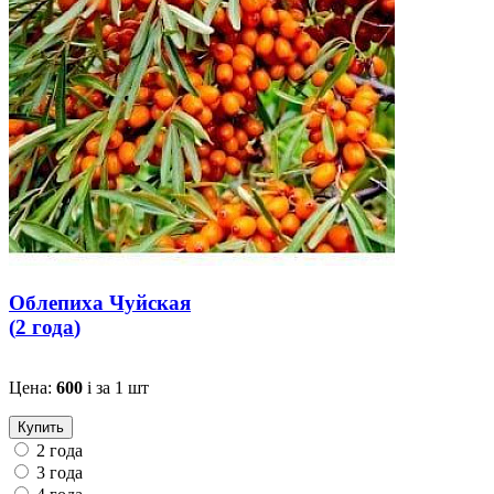
Облепиха Чуйская
(
2 года
)
Цена:
600
i
за 1 шт
Купить
2 года
3 года