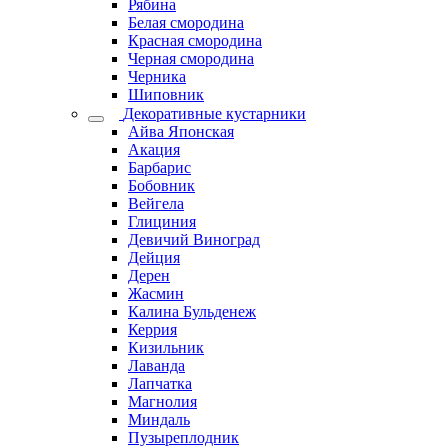
Рябина
Белая смородина
Красная смородина
Черная смородина
Черника
Шиповник
Декоративные кустарники
Айва Японская
Акация
Барбарис
Бобовник
Вейгела
Глициния
Девичий Виноград
Дейция
Дерен
Жасмин
Калина Бульденеж
Керрия
Кизильник
Лаванда
Лапчатка
Магнолия
Миндаль
Пузыреплодник