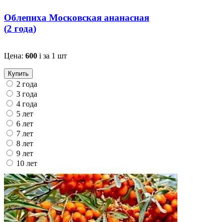
Облепиха Московская ананасная
(
2 года
)
Цена:
600
i
за 1 шт
Купить
2 года
3 года
4 года
5 лет
6 лет
7 лет
8 лет
9 лет
10 лет