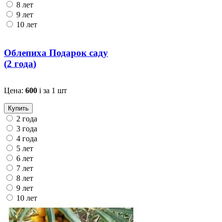
8 лет
9 лет
10 лет
Облепиха Подарок саду
(
2 года
)
Цена:
600
i
за 1 шт
Купить
2 года
3 года
4 года
5 лет
6 лет
7 лет
8 лет
9 лет
10 лет