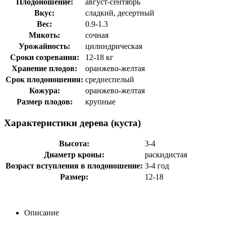
Плодоношение:
август-сентябрь
Вкус:
сладкий, десертный
Вес:
0.9-1.3
Мякоть:
сочная
Урожайность:
цилиндрическая
Сроки созревания:
12-18 кг
Хранение плодов:
оранжево-желтая
Срок плодоношения:
среднеспелый
Кожура:
оранжево-желтая
Размер плодов:
крупные
Характеристики дерева (куста)
Высота:
3-4
Диаметр кроны:
раскидистая
Возраст вступления в плодоношение:
3-4 год
Размер:
12-18
Описание