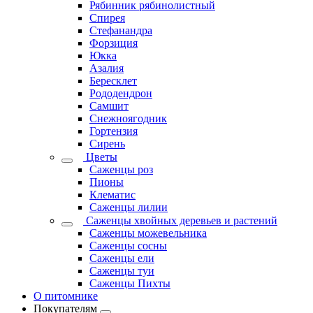
Рябинник рябинолистный
Спирея
Стефанандра
Форзиция
Юкка
Азалия
Бересклет
Рододендрон
Самшит
Снежноягодник
Гортензия
Сирень
Цветы
Саженцы роз
Пионы
Клематис
Саженцы лилии
Саженцы хвойных деревьев и растений
Саженцы можевельника
Саженцы сосны
Саженцы ели
Саженцы туи
Саженцы Пихты
О питомнике
Покупателям