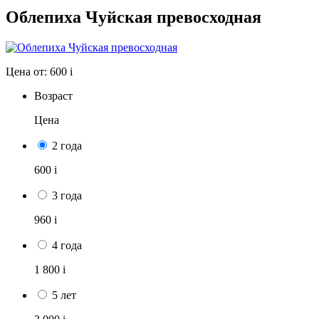
Облепиха Чуйская превосходная
Цена от:
600
i
Возраст
Цена
2 года
600
i
3 года
960
i
4 года
1 800
i
5 лет