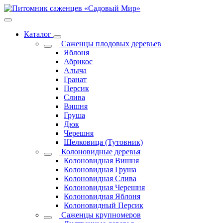
Каталог
Саженцы плодовых деревьев
Яблоня
Абрикос
Алыча
Гранат
Персик
Слива
Вишня
Груша
Дюк
Черешня
Шелковица (Тутовник)
Колоновидные деревья
Колоновидная Вишня
Колоновидная Груша
Колоновидная Слива
Колоновидная Черешня
Колоновидная Яблоня
Колоновидный Персик
Саженцы крупномеров