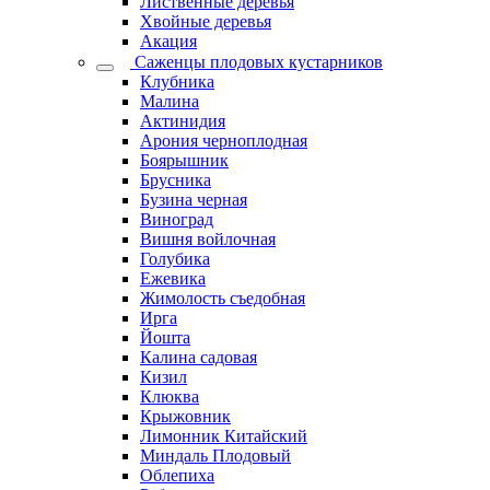
Лиственные деревья
Хвойные деревья
Акация
Саженцы плодовых кустарников
Клубника
Малина
Актинидия
Арония черноплодная
Боярышник
Брусника
Бузина черная
Виноград
Вишня войлочная
Голубика
Ежевика
Жимолость съедобная
Ирга
Йошта
Калина садовая
Кизил
Клюква
Крыжовник
Лимонник Китайский
Миндаль Плодовый
Облепиха