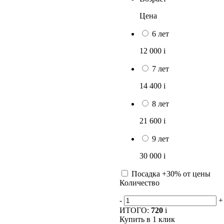
Цена
6 лет
12 000
i
7 лет
14 400
i
8 лет
21 600
i
9 лет
30 000
i
Посадка +30% от цены
Количество
-
+
ИТОГО:
720
i
Купить в 1 клик