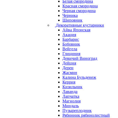
Белая смородина
Красная смородина
Черная смородина
Черника
Шиповник
Декоративные кустарники
Айва Японская
Акация
Барбарис
Бобовник
Вейгела
Глициния
Девичий Виноград
Дейция
Дерен
Жасмин
Калина Бульденеж
Керрия
Кизильник
Лаванда
Лапчатка
Магнолия
Миндаль
Пузыреплодник
Рябинник рябинолистный