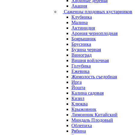
Хвойные деревья
Акация
Саженцы плодовых кустарников
Клубника
Малина
Актинидия
Арония черноплодная
Боярышник
Брусника
Бузина черная
Виноград
Вишня войлочная
Голубика
Ежевика
Жимолость съедобная
Ирга
Йошта
Калина садовая
Кизил
Клюква
Крыжовник
Лимонник Китайский
Миндаль Плодовый
Облепиха
Рябина