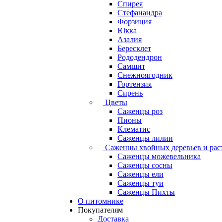
Спирея
Стефанандра
Форзиция
Юкка
Азалия
Бересклет
Рододендрон
Самшит
Снежноягодник
Гортензия
Сирень
Цветы
Саженцы роз
Пионы
Клематис
Саженцы лилии
Саженцы хвойных деревьев и рас
Саженцы можевельника
Саженцы сосны
Саженцы ели
Саженцы туи
Саженцы Пихты
О питомнике
Покупателям
Доставка