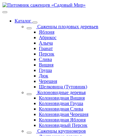
Каталог
Саженцы плодовых деревьев
Яблоня
Абрикос
Алыча
Гранат
Персик
Слива
Вишня
Груша
Дюк
Черешня
Шелковица (Тутовник)
Колоновидные деревья
Колоновидная Вишня
Колоновидная Груша
Колоновидная Слива
Колоновидная Черешня
Колоновидная Яблоня
Колоновидный Персик
Саженцы крупномеров