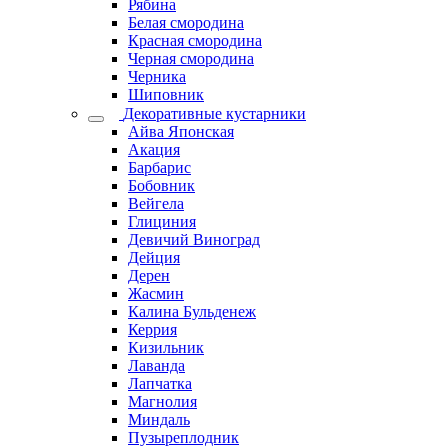
Рябина
Белая смородина
Красная смородина
Черная смородина
Черника
Шиповник
Декоративные кустарники
Айва Японская
Акация
Барбарис
Бобовник
Вейгела
Глициния
Девичий Виноград
Дейция
Дерен
Жасмин
Калина Бульденеж
Керрия
Кизильник
Лаванда
Лапчатка
Магнолия
Миндаль
Пузыреплодник