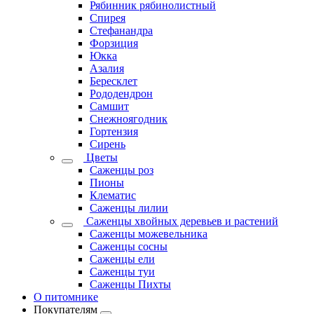
Рябинник рябинолистный
Спирея
Стефанандра
Форзиция
Юкка
Азалия
Бересклет
Рододендрон
Самшит
Снежноягодник
Гортензия
Сирень
Цветы
Саженцы роз
Пионы
Клематис
Саженцы лилии
Саженцы хвойных деревьев и растений
Саженцы можевельника
Саженцы сосны
Саженцы ели
Саженцы туи
Саженцы Пихты
О питомнике
Покупателям