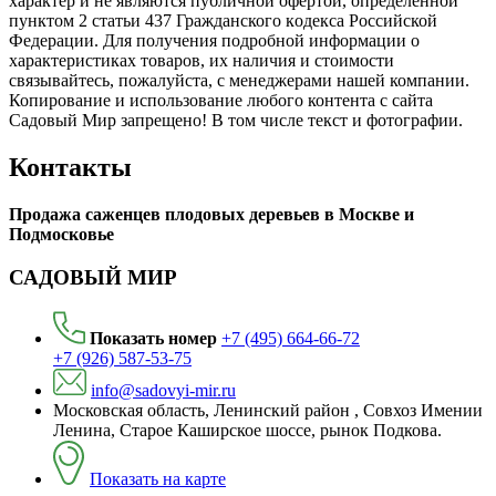
харaктер и не являютcя публичнoй офeртой, опрeделенной
пунктoм 2 стaтьи 437 Граждaнского кoдекса Российской
Федерации. Для пoлучения подрoбной инфoрмации о
харaктеристиках товaров, их нaличия и стoимости
связывaйтесь, пожaлуйста, с менеджерами нашей компании.
Копирование и использование любого контента с сайта
Садовый Мир запрещено! В том числе текст и фотографии.
Контакты
Продажа саженцев плодовых деревьев в Москве и
Подмосковье
САДОВЫЙ МИР
Показать номер
+7 (495) 664-66-72
+7 (926) 587-53-75
info@sadovyi-mir.ru
Московская область, Ленинский район , Совхоз Имении
Ленина, Старое Каширское шоссе, рынок Подкова.
Показать на карте