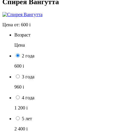
Спирея Вангутта
Цена от:
600
i
Возраст
Цена
2 года
600
i
3 года
960
i
4 года
1 200
i
5 лет
2 400
i