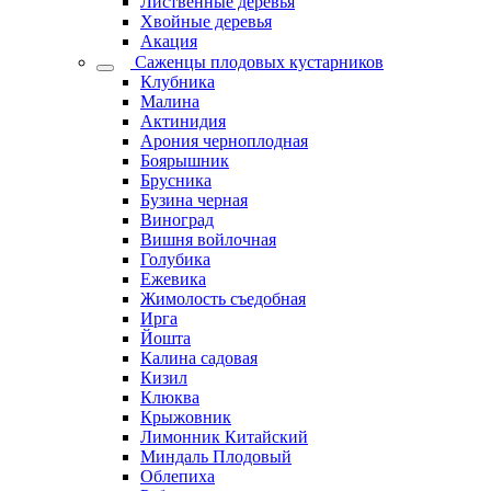
Лиственные деревья
Хвойные деревья
Акация
Саженцы плодовых кустарников
Клубника
Малина
Актинидия
Арония черноплодная
Боярышник
Брусника
Бузина черная
Виноград
Вишня войлочная
Голубика
Ежевика
Жимолость съедобная
Ирга
Йошта
Калина садовая
Кизил
Клюква
Крыжовник
Лимонник Китайский
Миндаль Плодовый
Облепиха