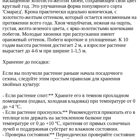
насыщенной золотисто-желтой хвоей, сохраняющей свой цвет
круглый год. Это улучшенная форма популярного сорта
'Смарагд'. Крона практически идеально коническая, с
золотисто-желтым оттенком, который остается неизменным на
протяжении всего года. Хвоя чешуйчатая, нежная на ощупь,
густая, желто-зеленого цвета, с ярко-золотистыми кончиками
побегов. Молодые хвоинки при распускании имеют
оранжевый оттенок. Побеги короткие и уплощенные. К 10
годам высота растения достигает 2 м, а взрослое растение
вырастает до 4-6 м при ширине 1-1,5 м.
Хранение до посадки:
Если вы получили растение раньше начала посадочного
сезона, следуйте этим простым правилам для хранения
хвойных культур:
- Если растение спит:** Храните его в темном прохладном
помещении (подвал, холодная кладовка) при температуре от 0
до +4 °С.
- Если растение проснулось:** Рекомендуется прикопать его в
теплице или держать на застекленном балконе при
температуре от 0 до +10 °С, притеняя от прямых солнечных
лучей и поддерживая субстрат во влажном состоянии.
- Проверка состояния:** Периодически проверяйте состояние