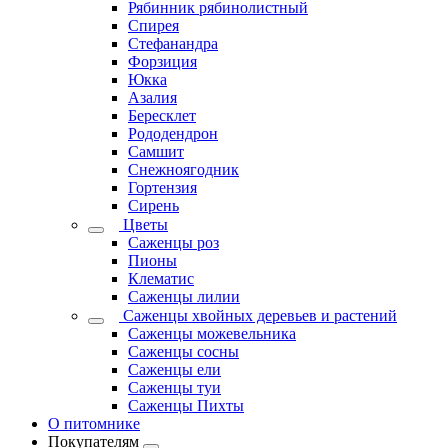
Рябинник рябинолистный
Спирея
Стефанандра
Форзиция
Юкка
Азалия
Бересклет
Рододендрон
Самшит
Снежноягодник
Гортензия
Сирень
Цветы
Саженцы роз
Пионы
Клематис
Саженцы лилии
Саженцы хвойных деревьев и растений
Саженцы можевельника
Саженцы сосны
Саженцы ели
Саженцы туи
Саженцы Пихты
О питомнике
Покупателям