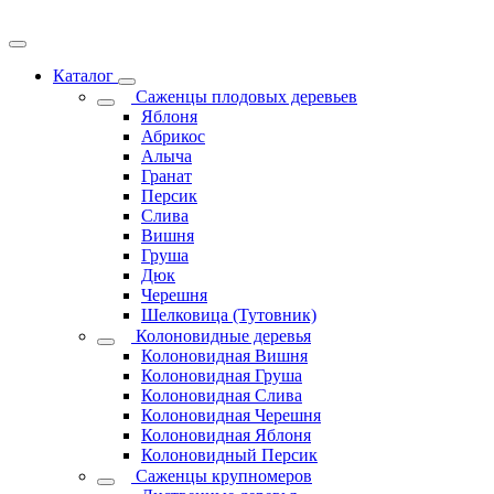
Каталог
Саженцы плодовых деревьев
Яблоня
Абрикос
Алыча
Гранат
Персик
Слива
Вишня
Груша
Дюк
Черешня
Шелковица (Тутовник)
Колоновидные деревья
Колоновидная Вишня
Колоновидная Груша
Колоновидная Слива
Колоновидная Черешня
Колоновидная Яблоня
Колоновидный Персик
Саженцы крупномеров