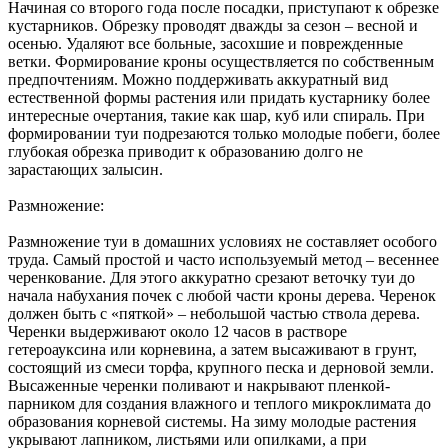
Начиная со второго года после посадки, приступают к обрезке
кустарников. Обрезку проводят дважды за сезон – весной и
осенью. Удаляют все больные, засохшие и поврежденные
ветки. Формирование кроны осуществляется по собственным
предпочтениям. Можно поддерживать аккуратный вид
естественной формы растения или придать кустарнику более
интересные очертания, такие как шар, куб или спираль. При
формировании туи подрезаются только молодые побеги, более
глубокая обрезка приводит к образованию долго не
зарастающих залысин.
Размножение:
Размножение туи в домашних условиях не составляет особого
труда. Самый простой и часто используемый метод – весеннее
черенкование. Для этого аккуратно срезают веточку туи до
начала набухания почек с любой части кроны дерева. Черенок
должен быть с «пяткой» – небольшой частью ствола дерева.
Черенки выдерживают около 12 часов в растворе
гетероауксина или корневина, а затем высаживают в грунт,
состоящий из смеси торфа, крупного песка и дерновой земли.
Высаженные черенки поливают и накрывают пленкой-
парником для создания влажного и теплого микроклимата до
образования корневой системы. На зиму молодые растения
укрывают лапником, листьями или опилками, а при