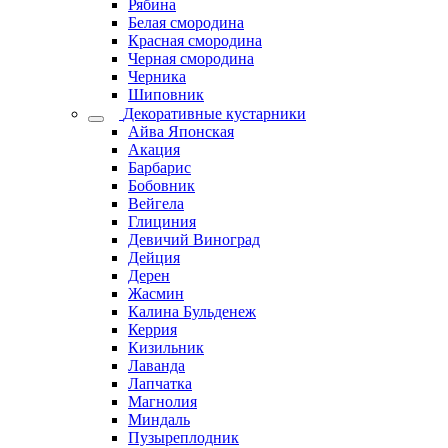
Рябина
Белая смородина
Красная смородина
Черная смородина
Черника
Шиповник
Декоративные кустарники
Айва Японская
Акация
Барбарис
Бобовник
Вейгела
Глициния
Девичий Виноград
Дейция
Дерен
Жасмин
Калина Бульденеж
Керрия
Кизильник
Лаванда
Лапчатка
Магнолия
Миндаль
Пузыреплодник