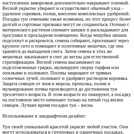
наступлении заморозков дополнительно накрывают пленкой.
Весной укрытие убирают и осуществляют обычный уход –
удаление сорняков, полив, внесение комплексных удобрений.
Посадка туи семенами также возможна, но этот процесс более
долгий и сортовые признаки могут не сохраниться. Осенью с
материнского растения снимают шишки и раскладывают для
просушки в прохладном помещении. Когда чешуйки шишек
подсохнут и раскроются, семена собирают, просеивают через
крупное сито и помещают в полотняные мешочки, где они
хранятся до выпадения снега. Затем семена в этих же
мешочках закапывают в снег до весны для естественной
стратификации. Весной семена высаживают на
подготовленные грядки, мульчируют сверху торфом или
опилками и поливают. Посевы защищают от прямых
солнечных лучей, поливают и удобряют раствором коровяка.
Защита сеянцев от зноя и мороза, прополка, полив и
мульчирование почвы производится до достижения туи
трехлетнего возраста. В этом возрасте их пикируют, а посадку
на постоянное место начинают только на пятый год жизни
сеянцев. Лучшее время посадки туи – весна.
Использование в ландшафтном дизайне:
Туи своей уникальной красотой украсят любой участок. Они
могут использоваться в групповых и одиночных посадках,