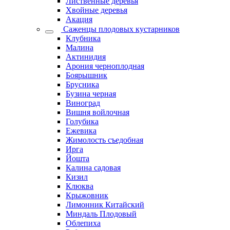
Лиственные деревья
Хвойные деревья
Акация
Саженцы плодовых кустарников
Клубника
Малина
Актинидия
Арония черноплодная
Боярышник
Брусника
Бузина черная
Виноград
Вишня войлочная
Голубика
Ежевика
Жимолость съедобная
Ирга
Йошта
Калина садовая
Кизил
Клюква
Крыжовник
Лимонник Китайский
Миндаль Плодовый
Облепиха