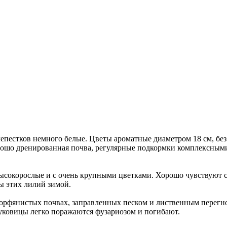
лепестков немного белые. Цветы ароматные диаметром 18 см, без
рошо дренированная почва, регулярные подкормки комплексным
высокорослые и с очень крупными цветками. Хорошо чувствуют с
цы этих лилий зимой.
 торфянистых почвах, заправленных песком и лиственным перегн
луковицы легко поражаются фузариозом и погибают.