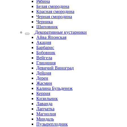
Рябина
Белая смородина
Красная смородина
Черная смородина
Черника
Шиповник
Декоративные кустарники
Айва Японская
Акация
Барбарис
Бобовник
Вейгела
Глициния
Девичий Виноград
Дейция
Дерен
Жасмин
Калина Бульденеж
Керрия
Кизильник
Лаванда
Лапчатка
Магнолия
Миндаль
Пузыреплодник