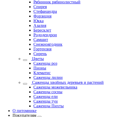
Рябинник рябинолистный
Спирея
Стефанандра
Форзиция
Юкка
Азалия
Бересклет
Рододендрон
Самшит
Снежноягодник
Гортензия
Сирень
Цветы
Саженцы роз
Пионы
Клематис
Саженцы лилии
Саженцы хвойных деревьев и растений
Саженцы можевельника
Саженцы сосны
Саженцы ели
Саженцы туи
Саженцы Пихты
О питомнике
Покупателям