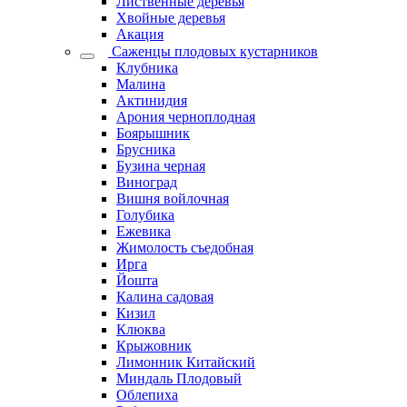
Лиственные деревья
Хвойные деревья
Акация
Саженцы плодовых кустарников
Клубника
Малина
Актинидия
Арония черноплодная
Боярышник
Брусника
Бузина черная
Виноград
Вишня войлочная
Голубика
Ежевика
Жимолость съедобная
Ирга
Йошта
Калина садовая
Кизил
Клюква
Крыжовник
Лимонник Китайский
Миндаль Плодовый
Облепиха