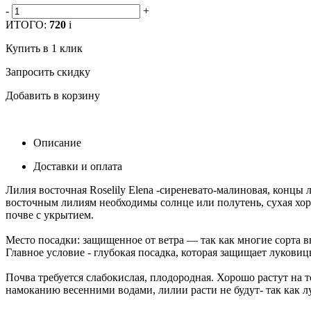
-
+
ИТОГО:
720
i
Купить в 1 клик
Запросить скидку
Добавить в корзину
Описание
Доставки и оплата
Лилия восточная Roselily Elena -сиреневато-малиновая, концы 
восточным лилиям необходимы солнце или полутень, сухая хо
почве с укрытием.
Место посадки: защищенное от ветра — так как многие сорта 
Главное условие - глубокая посадка, которая защищает лукови
Почва требуется слабокислая, плодородная. Хорошо растут на
намоканию весенними водами, лилии расти не будут- так как 