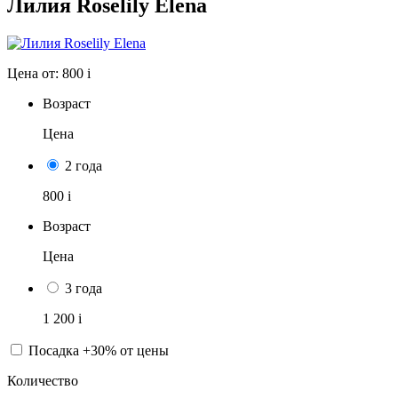
Лилия Roselily Elena
Цена от:
800
i
Возраст
Цена
2 года
800
i
Возраст
Цена
3 года
1 200
i
Посадка +30% от цены
Количество