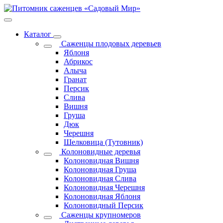
Каталог
Саженцы плодовых деревьев
Яблоня
Абрикос
Алыча
Гранат
Персик
Слива
Вишня
Груша
Дюк
Черешня
Шелковица (Тутовник)
Колоновидные деревья
Колоновидная Вишня
Колоновидная Груша
Колоновидная Слива
Колоновидная Черешня
Колоновидная Яблоня
Колоновидный Персик
Саженцы крупномеров