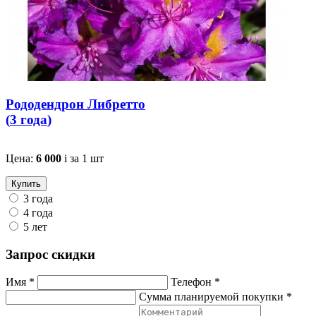
Рододендрон Либретто
(
3 года
)
Цена:
6 000
i
за 1 шт
Купить
3 года
4 года
5 лет
Запрос скидки
Имя *
Телефон *
Сумма планируемой покупки *