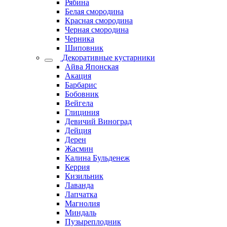
Рябина
Белая смородина
Красная смородина
Черная смородина
Черника
Шиповник
Декоративные кустарники
Айва Японская
Акация
Барбарис
Бобовник
Вейгела
Глициния
Девичий Виноград
Дейция
Дерен
Жасмин
Калина Бульденеж
Керрия
Кизильник
Лаванда
Лапчатка
Магнолия
Миндаль
Пузыреплодник