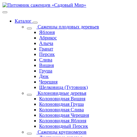
Каталог
Саженцы плодовых деревьев
Яблоня
Абрикос
Алыча
Гранат
Персик
Слива
Вишня
Груша
Дюк
Черешня
Шелковица (Тутовник)
Колоновидные деревья
Колоновидная Вишня
Колоновидная Груша
Колоновидная Слива
Колоновидная Черешня
Колоновидная Яблоня
Колоновидный Персик
Саженцы крупномеров