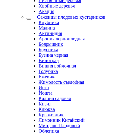
Лиственные деревья
Хвойные деревья
Акация
Саженцы плодовых кустарников
Клубника
Малина
Актинидия
Арония черноплодная
Боярышник
Брусника
Бузина черная
Виноград
Вишня войлочная
Голубика
Ежевика
Жимолость съедобная
Ирга
Йошта
Калина садовая
Кизил
Клюква
Крыжовник
Лимонник Китайский
Миндаль Плодовый
Облепиха