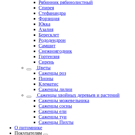
Рябинник рябинолистный
Спирея
Стефанандра
Форзиция
Юкка
Азалия
Бересклет
Рододендрон
Самшит
Снежноягодник
Гортензия
Сирень
Цветы
Саженцы роз
Пионы
Клематис
Саженцы лилии
Саженцы хвойных деревьев и растений
Саженцы можевельника
Саженцы сосны
Саженцы ели
Саженцы туи
Саженцы Пихты
О питомнике
Покупателям