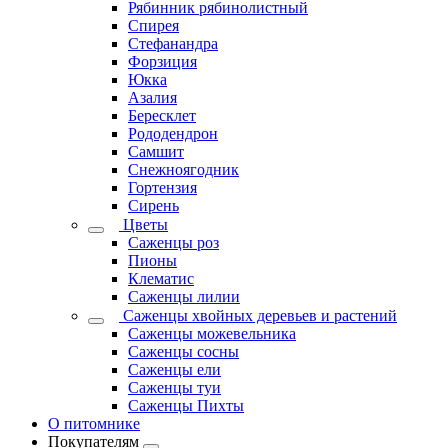
Рябинник рябинолистный
Спирея
Стефанандра
Форзиция
Юкка
Азалия
Бересклет
Рододендрон
Самшит
Снежноягодник
Гортензия
Сирень
Цветы
Саженцы роз
Пионы
Клематис
Саженцы лилии
Саженцы хвойных деревьев и растений
Саженцы можевельника
Саженцы сосны
Саженцы ели
Саженцы туи
Саженцы Пихты
О питомнике
Покупателям