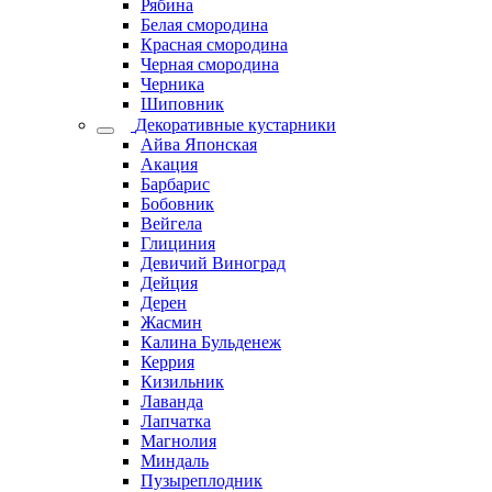
Рябина
Белая смородина
Красная смородина
Черная смородина
Черника
Шиповник
Декоративные кустарники
Айва Японская
Акация
Барбарис
Бобовник
Вейгела
Глициния
Девичий Виноград
Дейция
Дерен
Жасмин
Калина Бульденеж
Керрия
Кизильник
Лаванда
Лапчатка
Магнолия
Миндаль
Пузыреплодник