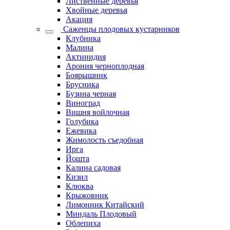
Лиственные деревья
Хвойные деревья
Акация
Саженцы плодовых кустарников
Клубника
Малина
Актинидия
Арония черноплодная
Боярышник
Брусника
Бузина черная
Виноград
Вишня войлочная
Голубика
Ежевика
Жимолость съедобная
Ирга
Йошта
Калина садовая
Кизил
Клюква
Крыжовник
Лимонник Китайский
Миндаль Плодовый
Облепиха