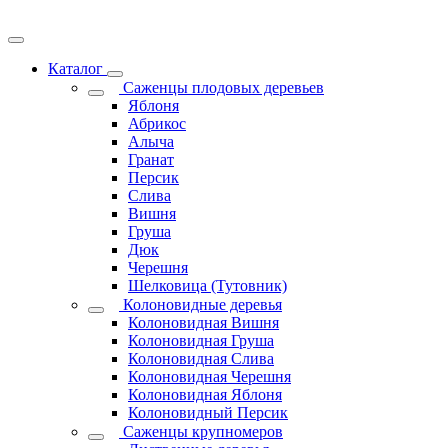
Каталог
Саженцы плодовых деревьев
Яблоня
Абрикос
Алыча
Гранат
Персик
Слива
Вишня
Груша
Дюк
Черешня
Шелковица (Тутовник)
Колоновидные деревья
Колоновидная Вишня
Колоновидная Груша
Колоновидная Слива
Колоновидная Черешня
Колоновидная Яблоня
Колоновидный Персик
Саженцы крупномеров