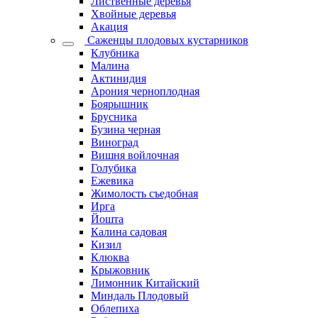
Лиственные деревья
Хвойные деревья
Акация
Саженцы плодовых кустарников
Клубника
Малина
Актинидия
Арония черноплодная
Боярышник
Брусника
Бузина черная
Виноград
Вишня войлочная
Голубика
Ежевика
Жимолость съедобная
Ирга
Йошта
Калина садовая
Кизил
Клюква
Крыжовник
Лимонник Китайский
Миндаль Плодовый
Облепиха