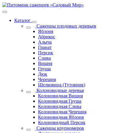
Каталог
Саженцы плодовых деревьев
Яблоня
Абрикос
Алыча
Гранат
Персик
Слива
Вишня
Груша
Дюк
Черешня
Шелковица (Тутовник)
Колоновидные деревья
Колоновидная Вишня
Колоновидная Груша
Колоновидная Слива
Колоновидная Черешня
Колоновидная Яблоня
Колоновидный Персик
Саженцы крупномеров