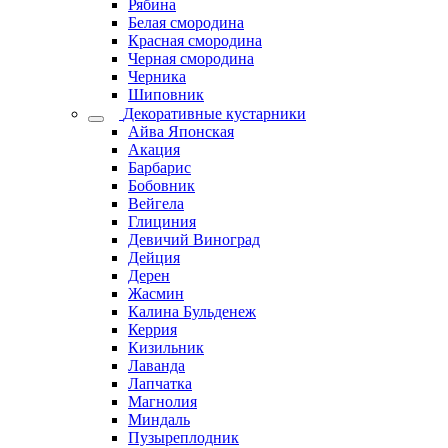
Рябина
Белая смородина
Красная смородина
Черная смородина
Черника
Шиповник
Декоративные кустарники
Айва Японская
Акация
Барбарис
Бобовник
Вейгела
Глициния
Девичий Виноград
Дейция
Дерен
Жасмин
Калина Бульденеж
Керрия
Кизильник
Лаванда
Лапчатка
Магнолия
Миндаль
Пузыреплодник