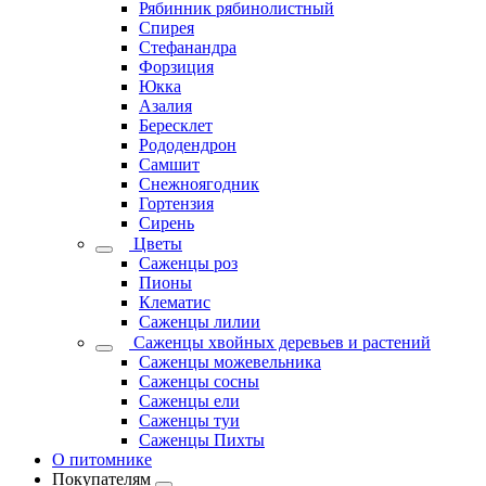
Рябинник рябинолистный
Спирея
Стефанандра
Форзиция
Юкка
Азалия
Бересклет
Рододендрон
Самшит
Снежноягодник
Гортензия
Сирень
Цветы
Саженцы роз
Пионы
Клематис
Саженцы лилии
Саженцы хвойных деревьев и растений
Саженцы можевельника
Саженцы сосны
Саженцы ели
Саженцы туи
Саженцы Пихты
О питомнике
Покупателям