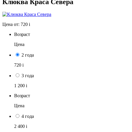
Клюква Краса Севера
Цена от:
720
i
Возраст
Цена
2 года
720
i
3 года
1 200
i
Возраст
Цена
4 года
2 400
i