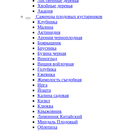
Лиственные деревья
Хвойные деревья
Акация
Саженцы плодовых кустарников
Клубника
Малина
Актинидия
Арония черноплодная
Боярышник
Брусника
Бузина черная
Виноград
Вишня войлочная
Голубика
Ежевика
Жимолость съедобная
Ирга
Йошта
Калина садовая
Кизил
Клюква
Крыжовник
Лимонник Китайский
Миндаль Плодовый
Облепиха