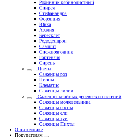
Рябинник рябинолистный
Спирея
Стефанандра
Форзиция
Юкка
Азалия
Бересклет
Рододендрон
Самшит
Снежноягодник
Гортензия
Сирень
Цветы
Саженцы роз
Пионы
Клематис
Саженцы лилии
Саженцы хвойных деревьев и растений
Саженцы можевельника
Саженцы сосны
Саженцы ели
Саженцы туи
Саженцы Пихты
О питомнике
Покупателям