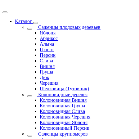
Каталог
Саженцы плодовых деревьев
Яблоня
Абрикос
Алыча
Гранат
Персик
Слива
Вишня
Груша
Дюк
Черешня
Шелковица (Тутовник)
Колоновидные деревья
Колоновидная Вишня
Колоновидная Груша
Колоновидная Слива
Колоновидная Черешня
Колоновидная Яблоня
Колоновидный Персик
Саженцы крупномеров