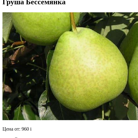
Груша Бессемянка
Цена от:
960
i