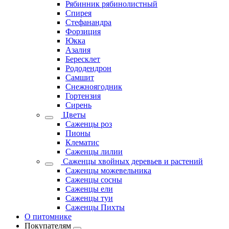
Рябинник рябинолистный
Спирея
Стефанандра
Форзиция
Юкка
Азалия
Бересклет
Рододендрон
Самшит
Снежноягодник
Гортензия
Сирень
Цветы
Саженцы роз
Пионы
Клематис
Саженцы лилии
Саженцы хвойных деревьев и растений
Саженцы можевельника
Саженцы сосны
Саженцы ели
Саженцы туи
Саженцы Пихты
О питомнике
Покупателям