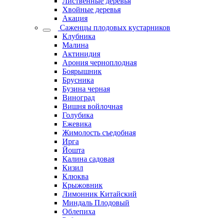
Лиственные деревья
Хвойные деревья
Акация
Саженцы плодовых кустарников
Клубника
Малина
Актинидия
Арония черноплодная
Боярышник
Брусника
Бузина черная
Виноград
Вишня войлочная
Голубика
Ежевика
Жимолость съедобная
Ирга
Йошта
Калина садовая
Кизил
Клюква
Крыжовник
Лимонник Китайский
Миндаль Плодовый
Облепиха