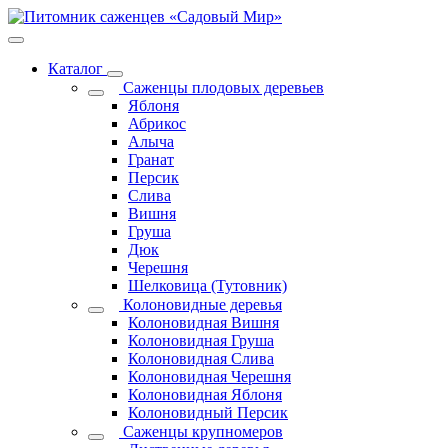
Каталог
Саженцы плодовых деревьев
Яблоня
Абрикос
Алыча
Гранат
Персик
Слива
Вишня
Груша
Дюк
Черешня
Шелковица (Тутовник)
Колоновидные деревья
Колоновидная Вишня
Колоновидная Груша
Колоновидная Слива
Колоновидная Черешня
Колоновидная Яблоня
Колоновидный Персик
Саженцы крупномеров