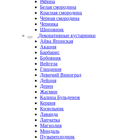
Рябина
Белая смородина
Красная смородина
Черная смородина
Черника
Шиповник
Декоративные кустарники
Айва Японская
Акация
Барбарис
Бобовник
Вейгела
Глициния
Девичий Виноград
Дейция
Дерен
Жасмин
Калина Бульденеж
Керрия
Кизильник
Лаванда
Лапчатка
Магнолия
Миндаль
Пузыреплодник