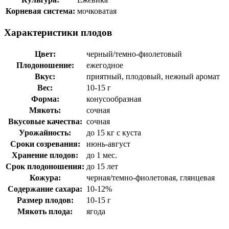
Корневая система:
мочковатая
Характеристики плодов
Цвет:
черный/темно-фиолетовый
Плодоношение:
ежегодное
Вкус:
приятный, плодовый, нежный аромат
Вес:
10-15 г
Форма:
конусообразная
Мякоть:
сочная
Вкусовые качества:
сочная
Урожайность:
до 15 кг с куста
Сроки созревания:
июнь-август
Хранение плодов:
до 1 мес.
Срок плодоношения:
до 15 лет
Кожура:
черная/темно-фиолетовая, глянцевая
Содержание сахара:
10-12%
Размер плодов:
10-15 г
Мякоть плода:
ягода