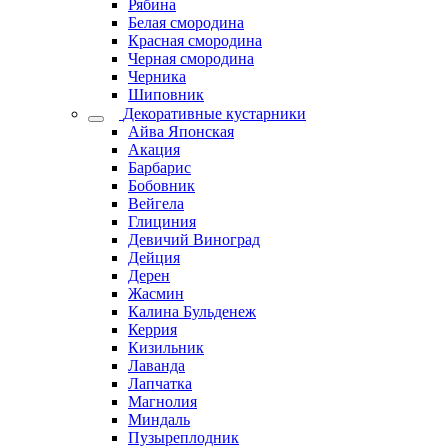
Рябина
Белая смородина
Красная смородина
Черная смородина
Черника
Шиповник
Декоративные кустарники
Айва Японская
Акация
Барбарис
Бобовник
Вейгела
Глициния
Девичий Виноград
Дейция
Дерен
Жасмин
Калина Бульденеж
Керрия
Кизильник
Лаванда
Лапчатка
Магнолия
Миндаль
Пузыреплодник