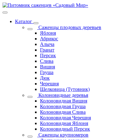
Каталог
Саженцы плодовых деревьев
Яблоня
Абрикос
Алыча
Гранат
Персик
Слива
Вишня
Груша
Дюк
Черешня
Шелковица (Тутовник)
Колоновидные деревья
Колоновидная Вишня
Колоновидная Груша
Колоновидная Слива
Колоновидная Черешня
Колоновидная Яблоня
Колоновидный Персик
Саженцы крупномеров