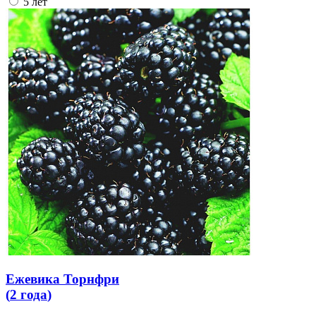
5 лет
Ежевика Торнфри
(
2 года
)