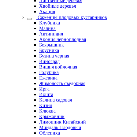
Лиственные деревья
Хвойные деревья
Акация
Саженцы плодовых кустарников
Клубника
Малина
Актинидия
Арония черноплодная
Боярышник
Брусника
Бузина черная
Виноград
Вишня войлочная
Голубика
Ежевика
Жимолость съедобная
Ирга
Йошта
Калина садовая
Кизил
Клюква
Крыжовник
Лимонник Китайский
Миндаль Плодовый
Облепиха