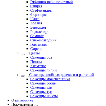
Рябинник рябинолистный
Спирея
Стефанандра
Форзиция
Юкка
Азалия
Бересклет
Рододендрон
Самшит
Снежноягодник
Гортензия
Сирень
Цветы
Саженцы роз
Пионы
Клематис
Саженцы лилии
Саженцы хвойных деревьев и растений
Саженцы можевельника
Саженцы сосны
Саженцы ели
Саженцы туи
Саженцы Пихты
О питомнике
Покупателям