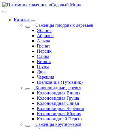
Каталог
Саженцы плодовых деревьев
Яблоня
Абрикос
Алыча
Гранат
Персик
Слива
Вишня
Груша
Дюк
Черешня
Шелковица (Тутовник)
Колоновидные деревья
Колоновидная Вишня
Колоновидная Груша
Колоновидная Слива
Колоновидная Черешня
Колоновидная Яблоня
Колоновидный Персик
Саженцы крупномеров