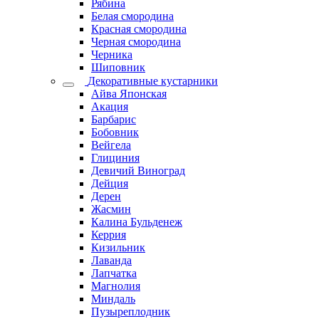
Рябина
Белая смородина
Красная смородина
Черная смородина
Черника
Шиповник
Декоративные кустарники
Айва Японская
Акация
Барбарис
Бобовник
Вейгела
Глициния
Девичий Виноград
Дейция
Дерен
Жасмин
Калина Бульденеж
Керрия
Кизильник
Лаванда
Лапчатка
Магнолия
Миндаль
Пузыреплодник