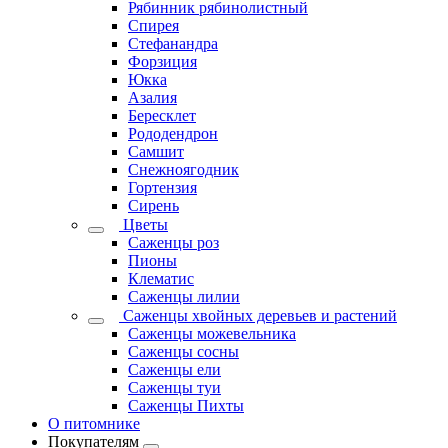
Рябинник рябинолистный
Спирея
Стефанандра
Форзиция
Юкка
Азалия
Бересклет
Рододендрон
Самшит
Снежноягодник
Гортензия
Сирень
Цветы
Саженцы роз
Пионы
Клематис
Саженцы лилии
Саженцы хвойных деревьев и растений
Саженцы можевельника
Саженцы сосны
Саженцы ели
Саженцы туи
Саженцы Пихты
О питомнике
Покупателям