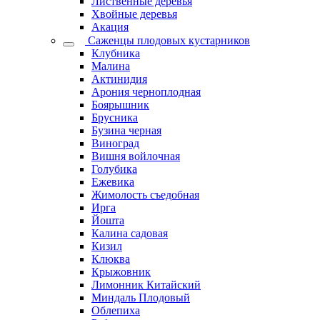
Лиственные деревья
Хвойные деревья
Акация
Саженцы плодовых кустарников
Клубника
Малина
Актинидия
Арония черноплодная
Боярышник
Брусника
Бузина черная
Виноград
Вишня войлочная
Голубика
Ежевика
Жимолость съедобная
Ирга
Йошта
Калина садовая
Кизил
Клюква
Крыжовник
Лимонник Китайский
Миндаль Плодовый
Облепиха