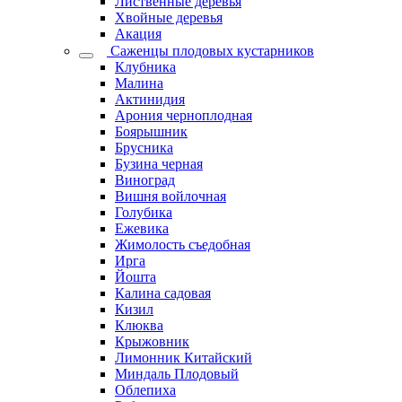
Лиственные деревья
Хвойные деревья
Акация
Саженцы плодовых кустарников
Клубника
Малина
Актинидия
Арония черноплодная
Боярышник
Брусника
Бузина черная
Виноград
Вишня войлочная
Голубика
Ежевика
Жимолость съедобная
Ирга
Йошта
Калина садовая
Кизил
Клюква
Крыжовник
Лимонник Китайский
Миндаль Плодовый
Облепиха