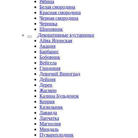
Рябина
Белая смородина
Красная смородина
Черная смородина
Черника
Шиповник
Декоративные кустарники
Айва Японская
Акация
Барбарис
Бобовник
Вейгела
Глициния
Девичий Виноград
Дейция
Дерен
Жасмин
Калина Бульденеж
Керрия
Кизильник
Лаванда
Лапчатка
Магнолия
Миндаль
Пузыреплодник