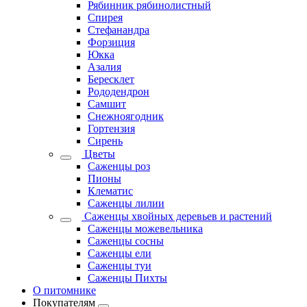
Рябинник рябинолистный
Спирея
Стефанандра
Форзиция
Юкка
Азалия
Бересклет
Рододендрон
Самшит
Снежноягодник
Гортензия
Сирень
Цветы
Саженцы роз
Пионы
Клематис
Саженцы лилии
Саженцы хвойных деревьев и растений
Саженцы можевельника
Саженцы сосны
Саженцы ели
Саженцы туи
Саженцы Пихты
О питомнике
Покупателям