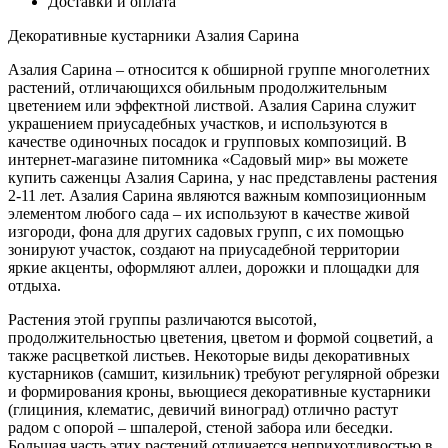
Доставки и оплата
Декоративные кустарники Азалия Сарина
Азалия Сарина – относится к обширной группе многолетних
растений, отличающихся обильным продолжительным
цветением или эффектной листвой. Азалия Сарина служит
украшением приусадебных участков, и используются в
качестве одиночных посадок и групповых композиций. В
интернет-магазине питомника «Садовый мир» вы можете
купить саженцы Азалия Сарина, у нас представлены растения
2-11 лет. Азалия Сарина являются важным композиционным
элементом любого сада – их используют в качестве живой
изгороди, фона для других садовых групп, с их помощью
зонируют участок, создают на приусадебной территории
яркие акценты, оформляют аллеи, дорожки и площадки для
отдыха.
Растения этой группы различаются высотой,
продолжительностью цветения, цветом и формой соцветий, а
также расцветкой листьев. Некоторые виды декоративных
кустарников (самшит, кизильник) требуют регулярной обрезки
и формирования кроны, вьющиеся декоративные кустарники
(глициния, клематис, девичий виноград) отлично растут
радом с опорой – шпалерой, стеной забора или беседки.
Большая часть этих растений отличается неприхотливостью в