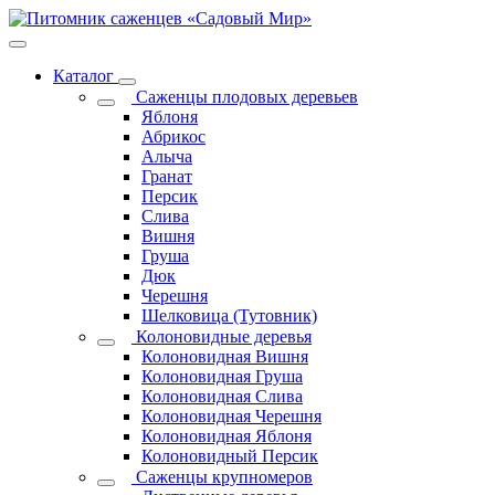
Каталог
Саженцы плодовых деревьев
Яблоня
Абрикос
Алыча
Гранат
Персик
Слива
Вишня
Груша
Дюк
Черешня
Шелковица (Тутовник)
Колоновидные деревья
Колоновидная Вишня
Колоновидная Груша
Колоновидная Слива
Колоновидная Черешня
Колоновидная Яблоня
Колоновидный Персик
Саженцы крупномеров