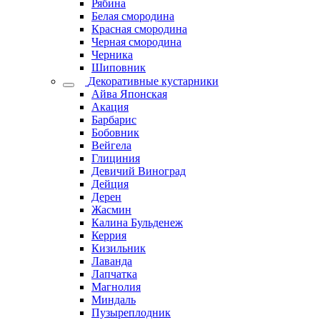
Рябина
Белая смородина
Красная смородина
Черная смородина
Черника
Шиповник
Декоративные кустарники
Айва Японская
Акация
Барбарис
Бобовник
Вейгела
Глициния
Девичий Виноград
Дейция
Дерен
Жасмин
Калина Бульденеж
Керрия
Кизильник
Лаванда
Лапчатка
Магнолия
Миндаль
Пузыреплодник