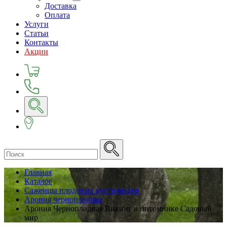
Доставка
Оплата
Услуги
Статьи
Контакты
Акции
Главная
Каталог
Саженцы плодовых кустарников
Арония черноплодная
Арония Черноплодная Викинг в питомнике Садовый
мир