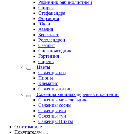
Рябинник рябинолистный
Спирея
Стефанандра
Форзиция
Юкка
Азалия
Бересклет
Рододендрон
Самшит
Снежноягодник
Гортензия
Сирень
Цветы
Саженцы роз
Пионы
Клематис
Саженцы лилии
Саженцы хвойных деревьев и растений
Саженцы можевельника
Саженцы сосны
Саженцы ели
Саженцы туи
Саженцы Пихты
О питомнике
Покупателям