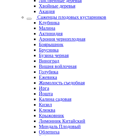
Лиственные деревья
Хвойные деревья
Акация
Саженцы плодовых кустарников
Клубника
Малина
Актинидия
Арония черноплодная
Боярышник
Брусника
Бузина черная
Виноград
Вишня войлочная
Голубика
Ежевика
Жимолость съедобная
Ирга
Йошта
Калина садовая
Кизил
Клюква
Крыжовник
Лимонник Китайский
Миндаль Плодовый
Облепиха