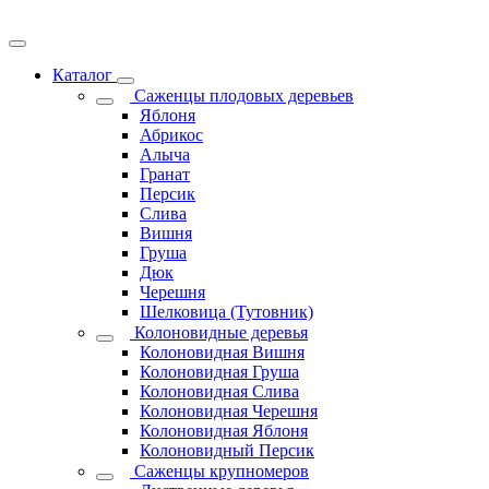
Каталог
Саженцы плодовых деревьев
Яблоня
Абрикос
Алыча
Гранат
Персик
Слива
Вишня
Груша
Дюк
Черешня
Шелковица (Тутовник)
Колоновидные деревья
Колоновидная Вишня
Колоновидная Груша
Колоновидная Слива
Колоновидная Черешня
Колоновидная Яблоня
Колоновидный Персик
Саженцы крупномеров