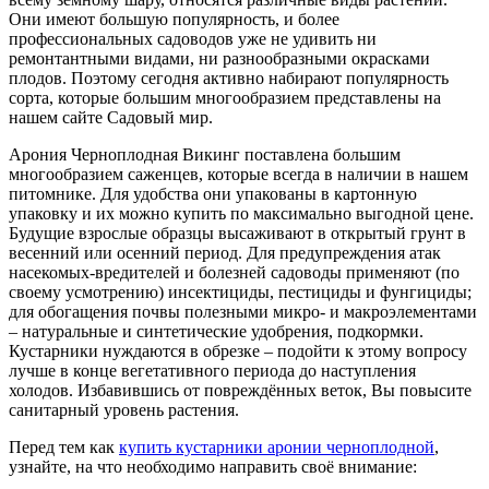
Они имеют большую популярность, и более
профессиональных садоводов уже не удивить ни
ремонтантными видами, ни разнообразными окрасками
плодов. Поэтому сегодня активно набирают популярность
сорта, которые большим многообразием представлены на
нашем сайте Садовый мир.
Арония Черноплодная Викинг поставлена большим
многообразием саженцев, которые всегда в наличии в нашем
питомнике. Для удобства они упакованы в картонную
упаковку и их можно купить по максимально выгодной цене.
Будущие взрослые образцы высаживают в открытый грунт в
весенний или осенний период. Для предупреждения атак
насекомых-вредителей и болезней садоводы применяют (по
своему усмотрению) инсектициды, пестициды и фунгициды;
для обогащения почвы полезными микро- и макроэлементами
– натуральные и синтетические удобрения, подкормки.
Кустарники нуждаются в обрезке – подойти к этому вопросу
лучше в конце вегетативного периода до наступления
холодов. Избавившись от повреждённых веток, Вы повысите
санитарный уровень растения.
Перед тем как
купить кустарники аронии черноплодной
,
узнайте, на что необходимо направить своё внимание: