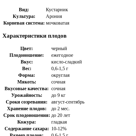
Вид:
Кустарник
Культура:
Арония
Корневая система:
мочковатая
Характеристики плодов
Цвет:
черный
Плодоношение:
ежегодное
Вкус:
кисло-сладкий
Вес:
0,6-1,5 г
Форма:
округлая
Мякоть:
сочная
Вкусовые качества:
сочная
Урожайность:
до 9 кг
Сроки созревания:
август-сентябрь
Хранение плодов:
до 2 мес.
Срок плодоношения:
до 20 лет
Кожура:
гладкая
Содержание сахара:
10-12%
Размер плодов:
0,6-1,5 г