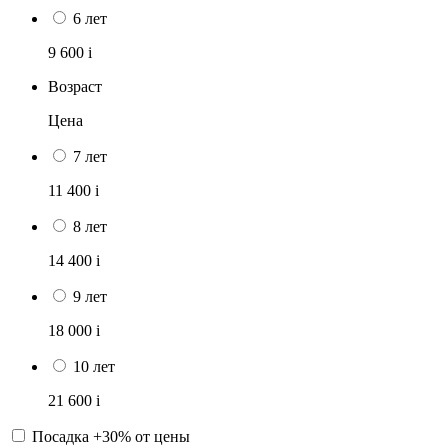
6 лет
9 600
i
Возраст
Цена
7 лет
11 400
i
8 лет
14 400
i
9 лет
18 000
i
10 лет
21 600
i
Посадка +30% от цены