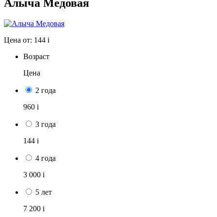
Алыча Медовая
Цена от:
144
i
Возраст
Цена
2 года
960
i
3 года
144
i
4 года
3 000
i
5 лет
7 200
i