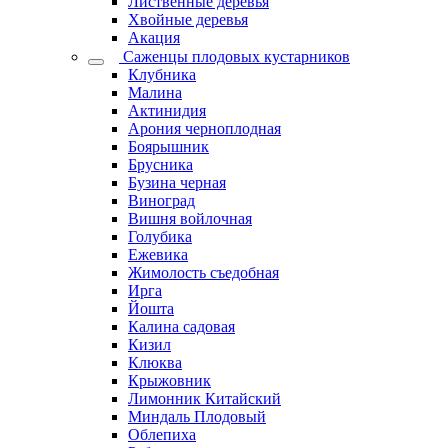
Лиственные деревья
Хвойные деревья
Акация
Саженцы плодовых кустарников
Клубника
Малина
Актинидия
Арония черноплодная
Боярышник
Брусника
Бузина черная
Виноград
Вишня войлочная
Голубика
Ежевика
Жимолость съедобная
Ирга
Йошта
Калина садовая
Кизил
Клюква
Крыжовник
Лимонник Китайский
Миндаль Плодовый
Облепиха