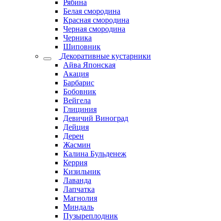
Рябина
Белая смородина
Красная смородина
Черная смородина
Черника
Шиповник
Декоративные кустарники
Айва Японская
Акация
Барбарис
Бобовник
Вейгела
Глициния
Девичий Виноград
Дейция
Дерен
Жасмин
Калина Бульденеж
Керрия
Кизильник
Лаванда
Лапчатка
Магнолия
Миндаль
Пузыреплодник