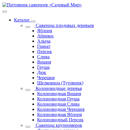
Каталог
Саженцы плодовых деревьев
Яблоня
Абрикос
Алыча
Гранат
Персик
Слива
Вишня
Груша
Дюк
Черешня
Шелковица (Тутовник)
Колоновидные деревья
Колоновидная Вишня
Колоновидная Груша
Колоновидная Слива
Колоновидная Черешня
Колоновидная Яблоня
Колоновидный Персик
Саженцы крупномеров