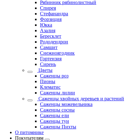
Рябинник рябинолистный
Спирея
Стефанандра
Форзиция
Юкка
Азалия
Бересклет
Рододендрон
Самшит
Снежноягодник
Гортензия
Сирень
Цветы
Саженцы роз
Пионы
Клематис
Саженцы лилии
Саженцы хвойных деревьев и растений
Саженцы можевельника
Саженцы сосны
Саженцы ели
Саженцы туи
Саженцы Пихты
О питомнике
Покупателям