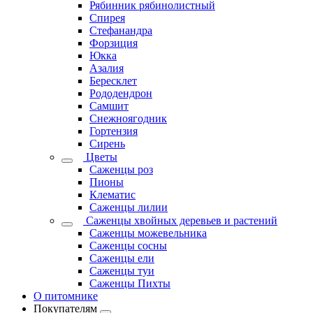
Рябинник рябинолистный
Спирея
Стефанандра
Форзиция
Юкка
Азалия
Бересклет
Рододендрон
Самшит
Снежноягодник
Гортензия
Сирень
Цветы
Саженцы роз
Пионы
Клематис
Саженцы лилии
Саженцы хвойных деревьев и растений
Саженцы можевельника
Саженцы сосны
Саженцы ели
Саженцы туи
Саженцы Пихты
О питомнике
Покупателям