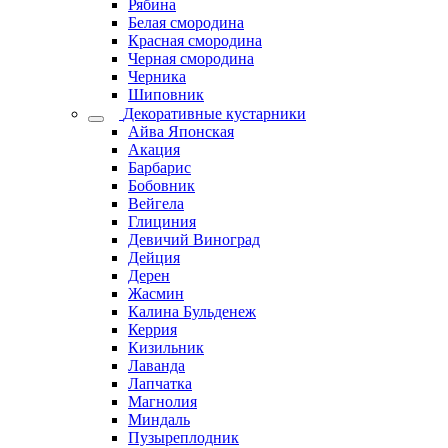
Рябина
Белая смородина
Красная смородина
Черная смородина
Черника
Шиповник
Декоративные кустарники
Айва Японская
Акация
Барбарис
Бобовник
Вейгела
Глициния
Девичий Виноград
Дейция
Дерен
Жасмин
Калина Бульденеж
Керрия
Кизильник
Лаванда
Лапчатка
Магнолия
Миндаль
Пузыреплодник