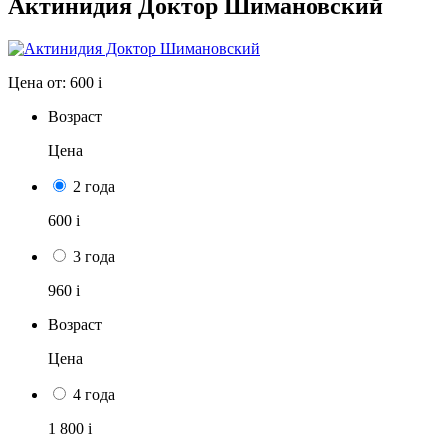
Актинидия Доктор Шимановский
Цена от:
600
i
Возраст
Цена
2 года
600
i
3 года
960
i
Возраст
Цена
4 года
1 800
i