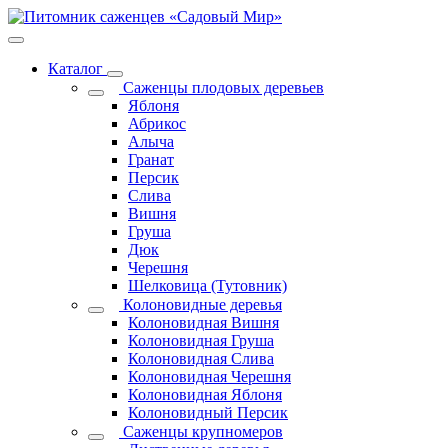
Каталог
Саженцы плодовых деревьев
Яблоня
Абрикос
Алыча
Гранат
Персик
Слива
Вишня
Груша
Дюк
Черешня
Шелковица (Тутовник)
Колоновидные деревья
Колоновидная Вишня
Колоновидная Груша
Колоновидная Слива
Колоновидная Черешня
Колоновидная Яблоня
Колоновидный Персик
Саженцы крупномеров