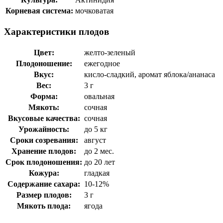
Корневая система:
мочковатая
Характеристики плодов
Цвет:
желто-зеленый
Плодоношение:
ежегодное
Вкус:
кисло-сладкий, аромат яблока/ананаса
Вес:
3 г
Форма:
овальная
Мякоть:
сочная
Вкусовые качества:
сочная
Урожайность:
до 5 кг
Сроки созревания:
август
Хранение плодов:
до 2 мес.
Срок плодоношения:
до 20 лет
Кожура:
гладкая
Содержание сахара:
10-12%
Размер плодов:
3 г
Мякоть плода:
ягода