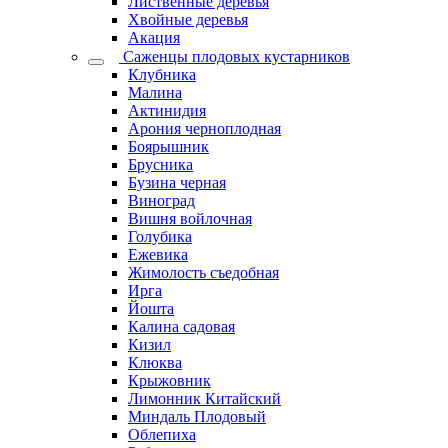
Лиственные деревья
Хвойные деревья
Акация
Саженцы плодовых кустарников
Клубника
Малина
Актинидия
Арония черноплодная
Боярышник
Брусника
Бузина черная
Виноград
Вишня войлочная
Голубика
Ежевика
Жимолость съедобная
Ирга
Йошта
Калина садовая
Кизил
Клюква
Крыжовник
Лимонник Китайский
Миндаль Плодовый
Облепиха