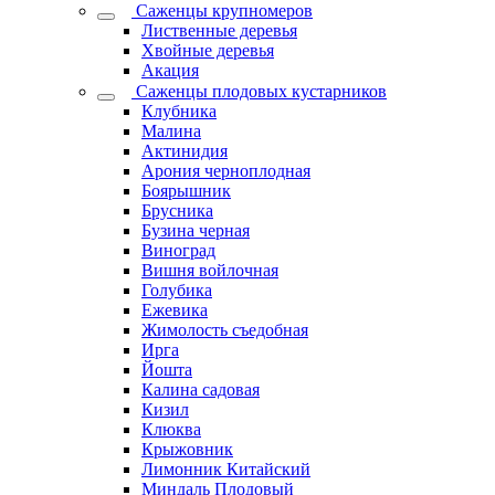
Саженцы крупномеров
Лиственные деревья
Хвойные деревья
Акация
Саженцы плодовых кустарников
Клубника
Малина
Актинидия
Арония черноплодная
Боярышник
Брусника
Бузина черная
Виноград
Вишня войлочная
Голубика
Ежевика
Жимолость съедобная
Ирга
Йошта
Калина садовая
Кизил
Клюква
Крыжовник
Лимонник Китайский
Миндаль Плодовый