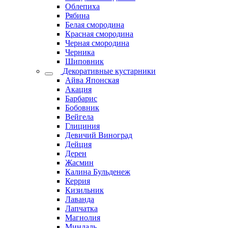
Облепиха
Рябина
Белая смородина
Красная смородина
Черная смородина
Черника
Шиповник
Декоративные кустарники
Айва Японская
Акация
Барбарис
Бобовник
Вейгела
Глициния
Девичий Виноград
Дейция
Дерен
Жасмин
Калина Бульденеж
Керрия
Кизильник
Лаванда
Лапчатка
Магнолия
Миндаль