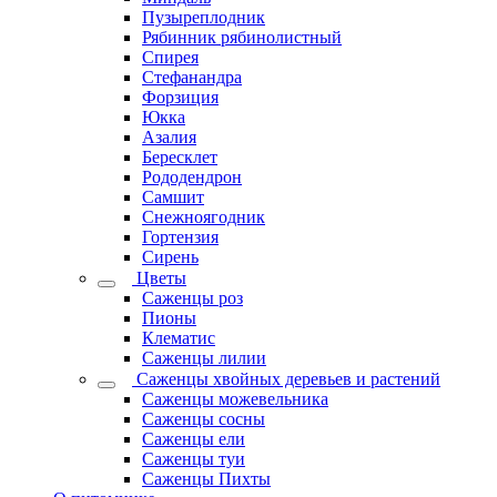
Пузыреплодник
Рябинник рябинолистный
Спирея
Стефанандра
Форзиция
Юкка
Азалия
Бересклет
Рододендрон
Самшит
Снежноягодник
Гортензия
Сирень
Цветы
Саженцы роз
Пионы
Клематис
Саженцы лилии
Саженцы хвойных деревьев и растений
Саженцы можевельника
Саженцы сосны
Саженцы ели
Саженцы туи
Саженцы Пихты