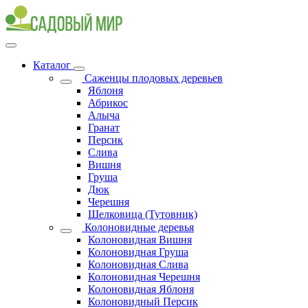
Каталог
Саженцы плодовых деревьев
Яблоня
Абрикос
Алыча
Гранат
Персик
Слива
Вишня
Груша
Дюк
Черешня
Шелковица (Тутовник)
Колоновидные деревья
Колоновидная Вишня
Колоновидная Груша
Колоновидная Слива
Колоновидная Черешня
Колоновидная Яблоня
Колоновидный Персик