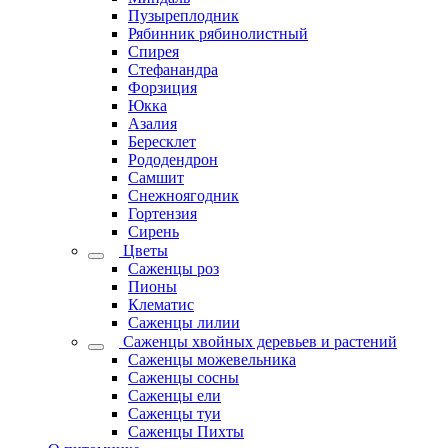
Пузыреплодник
Рябинник рябинолистный
Спирея
Стефанандра
Форзиция
Юкка
Азалия
Бересклет
Рододендрон
Самшит
Снежноягодник
Гортензия
Сирень
Цветы
Саженцы роз
Пионы
Клематис
Саженцы лилии
Саженцы хвойных деревьев и растений
Саженцы можевельника
Саженцы сосны
Саженцы ели
Саженцы туи
Саженцы Пихты