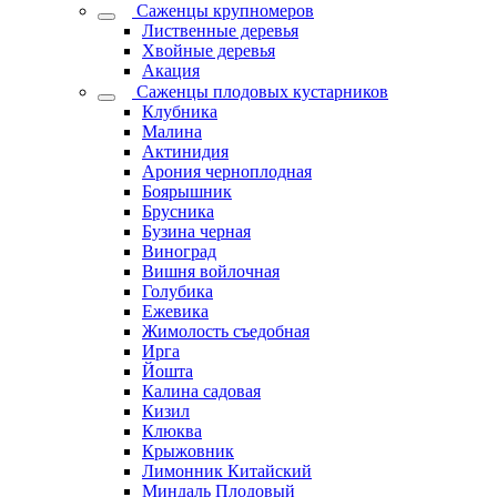
Саженцы крупномеров
Лиственные деревья
Хвойные деревья
Акация
Саженцы плодовых кустарников
Клубника
Малина
Актинидия
Арония черноплодная
Боярышник
Брусника
Бузина черная
Виноград
Вишня войлочная
Голубика
Ежевика
Жимолость съедобная
Ирга
Йошта
Калина садовая
Кизил
Клюква
Крыжовник
Лимонник Китайский
Миндаль Плодовый