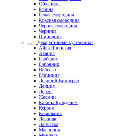
Облепиха
Рябина
Белая смородина
Красная смородина
Черная смородина
Черника
Шиповник
Декоративные кустарники
Айва Японская
Акация
Барбарис
Бобовник
Вейгела
Глициния
Девичий Виноград
Дейция
Дерен
Жасмин
Калина Бульденеж
Керрия
Кизильник
Лаванда
Лапчатка
Магнолия
Миндаль