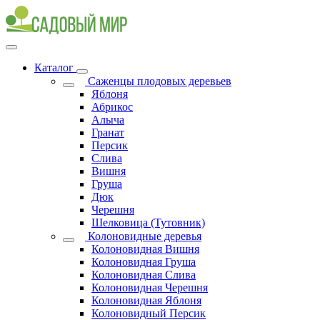
Каталог
Саженцы плодовых деревьев
Яблоня
Абрикос
Алыча
Гранат
Персик
Слива
Вишня
Груша
Дюк
Черешня
Шелковица (Тутовник)
Колоновидные деревья
Колоновидная Вишня
Колоновидная Груша
Колоновидная Слива
Колоновидная Черешня
Колоновидная Яблоня
Колоновидный Персик